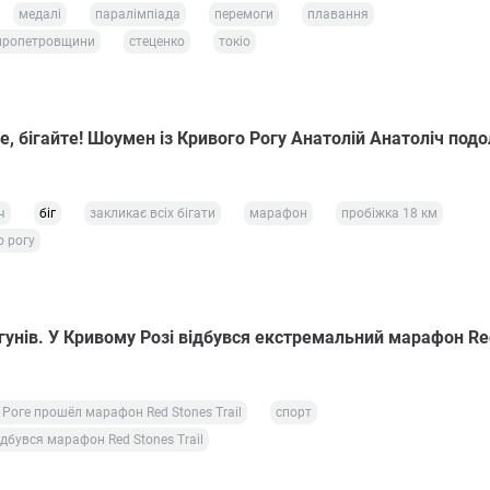
медалі
паралімпіада
перемоги
плавання
іпропетровщини
стеценко
токіо
, бігайте! Шоумен із Кривого Рогу Анатолій Анатоліч подо
ч
біг
закликає всіх бігати
марафон
пробіжка 18 км
о рогу
гунів. У Кривому Розі відбувся екстремальний марафон Re
Роге прошёл марафон Red Stones Trail
спорт
дбувся марафон Red Stones Trail