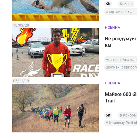
біг
Кобзар
спортсмени з дн
10/03/20
НОВИНА
Не роздумуйте
км
Анатолій Анатолі
шоумен із кривог
05/11/19
НОВИНА
Майже 600 бі
Trail
біг
в Кривом 
У Кривому Розі ві