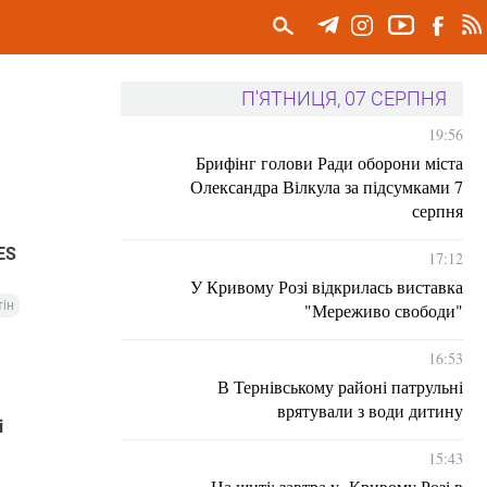
П'ЯТНИЦЯ, 07 СЕРПНЯ
19:56
Брифінг голови Ради оборони міста
Олександра Вілкула за підсумками 7
серпня
ES
17:12
У Кривому Розі відкрилась виставка
ін
"Мереживо свободи"
16:53
В Тернівському районі патрульні
врятували з води дитину
і
15:43
На щиті: завтра у Кривому Розі в