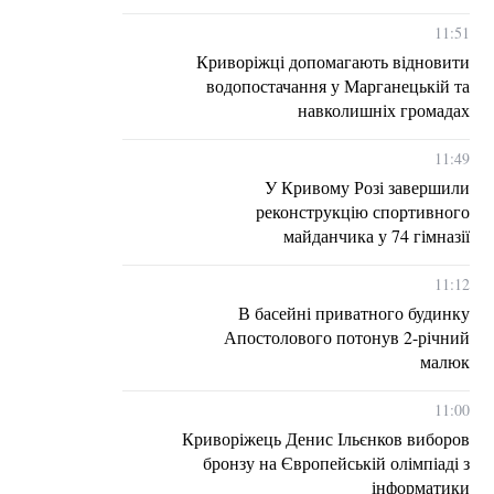
11:51
Криворіжці допомагають відновити
водопостачання у Марганецькій та
навколишніх громадах
11:49
У Кривому Розі завершили
реконструкцію спортивного
майданчика у 74 гімназії
11:12
В басейні приватного будинку
Апостолового потонув 2-річний
малюк
11:00
Криворіжець Денис Ільєнков виборов
бронзу на Європейській олімпіаді з
інформатики