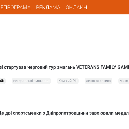
ЛЕПРОГРАМА
РЕКЛАМА
ОНЛАЙН
зі стартував черговий тур змагань VETERANS FAMILY GAM
біг
ветеранські змагання
Крив ий Ріг
легка атлетика
мілют
Ще дві спортсменки з Дніпропетровщини завоювали медал