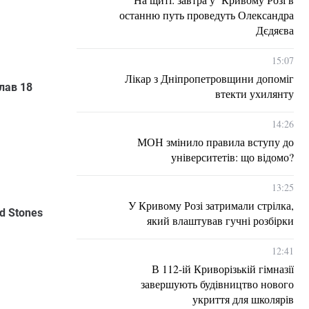
останню путь проведуть Олександра
Дєдяєва
15:07
Лікар з Дніпропетровщини допоміг
лав 18
втекти ухилянту
14:26
МОН змінило правила вступу до
університетів: що відомо?
13:25
У Кривому Розі затримали стрілка,
d Stones
який влаштував гучні розбірки
12:41
В 112-ій Криворізькій гімназії
завершують будівництво нового
укриття для школярів