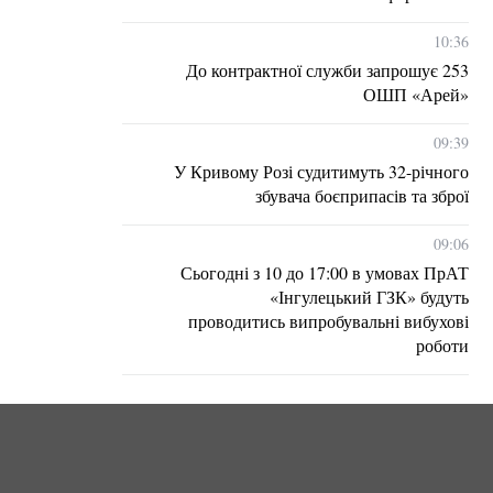
10:36
До контрактної служби запрошує 253
ОШП «Арей»
09:39
У Кривому Розі судитимуть 32-річного
збувача боєприпасів та зброї
09:06
Сьогодні з 10 до 17:00 в умовах ПрАТ
«Інгулецький ГЗК» будуть
проводитись випробувальні вибухові
роботи