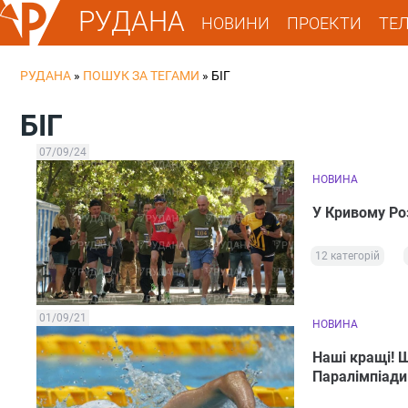
РУДАНА
НОВИНИ
ПРОЕКТИ
ТЕ
РУДАНА
»
ПОШУК ЗА ТЕГАМИ
»
БІГ
БІГ
07/09/24
НОВИНА
У Кривому Ро
12 категорій
01/09/21
НОВИНА
Наші кращі! 
Паралімпіади