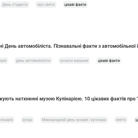
День студента
про свято
цікаві факти
дні День автомобіліста. Пізнавальні факти з автомобільної і
орія
день автомобіліста
сучасні машини
цікаві факти
кують натхненні музою Кулінарією. 10 цікавих фактів про 
улінарія
кухар
Міжнародний день кухаря і кулінара
свято
ц