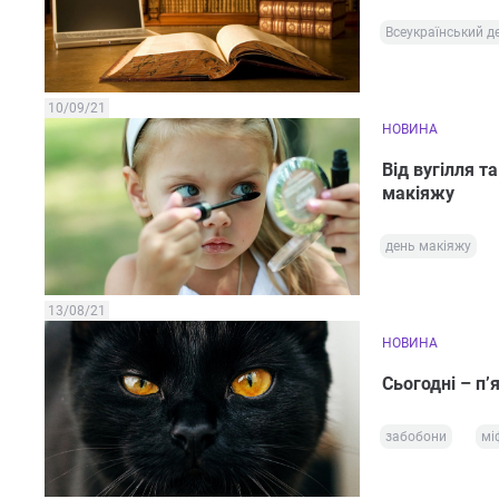
Всеукраїнський де
10/09/21
НОВИНА
Від вугілля т
макіяжу
день макіяжу
13/08/21
НОВИНА
Сьогодні – п’
забобони
мі