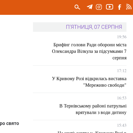
П'ЯТНИЦЯ, 07 СЕРПНЯ
19:56
Брифінг голови Ради оборони міста
Олександра Вілкула за підсумками 7
серпня
17:12
У Кривому Розі відкрилась виставка
"Мереживо свободи"
16:53
В Тернівському районі патрульні
врятували з води дитину
про свято
15:43
На щиті: завтра у Кривому Розі в