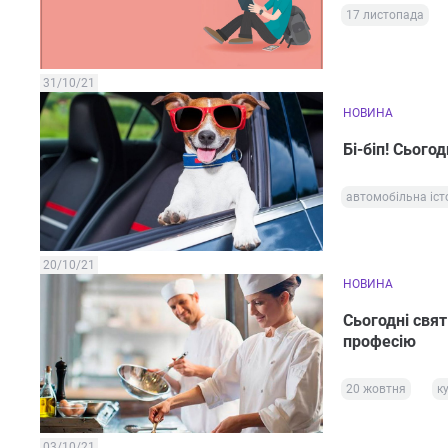
17 листопада
31/10/21
НОВИНА
Бі-біп! Сього
автомобільна іст
20/10/21
НОВИНА
Сьогодні свят
професію
20 жовтня
к
03/10/21