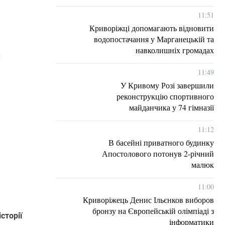
11:51
Криворіжці допомагають відновити
водопостачання у Марганецькій та
навколишніх громадах
11:49
У Кривому Розі завершили
реконструкцію спортивного
майданчика у 74 гімназії
11:12
В басейні приватного будинку
Апостолового потонув 2-річний
малюк
11:00
Криворіжець Денис Ільєнков виборов
бронзу на Європейській олімпіаді з
сторії
інформатики