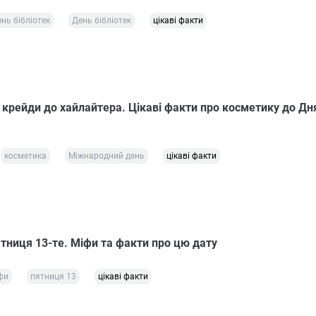
нь бібліотек
День бібліотек
цікаві факти
а крейди до хайлайтера. Цікаві факти про косметику до Дн
косметика
Міжнародний день
цікаві факти
ятниця 13-те. Міфи та факти про цю дату
фи
пятниця 13
цікаві факти