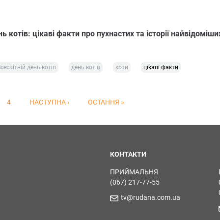
нь котів: цікаві факти про пухнастих та історії найвідоміши
сесвітній день котів
день котів
коти
цікаві факти
4
НАСТУПНА ›
ОСТАННЯ »
КОНТАКТИ
ПРИЙМАЛЬНЯ
(067) 217-77-55
tv@rudana.com.ua