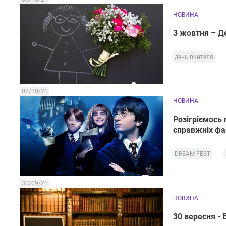
НОВИНА
3 жовтня – Д
день вчителя
02/10/21
НОВИНА
Розігріємось
справжніх фа
DREAM FEST
30/09/21
НОВИНА
30 вересня - 