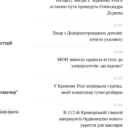
останню путь проведуть Олександра
Дєдяєва
15:07
Лікар з Дніпропетровщини допоміг
втекти ухилянту
сторії
14:26
МОН змінило правила вступу до
університетів: що відомо?
13:25
У Кривому Розі затримали стрілка,
який влаштував гучні розбірки
"смачну"
12:41
В 112-ій Криворізькій гімназії
ікаві факти
завершують будівництво нового
укриття для школярів