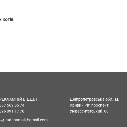
х котів
РЕКЛАМНІЙ ВІДДІЛ
Дніпропетровська обл., м.
067 569 66 74
Кривий Ріг, проспект
096 891 17 78
Університетський, 68
rudanamail@gmail.com