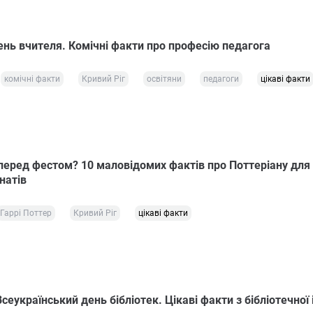
ень вчителя. Комічні факти про професію педагога
комічні факти
Кривий Ріг
освітяни
педагоги
цікаві факти
 перед фестом? 10 маловідомих фактів про Поттеріану для
натів
Гаррі Поттер
Кривий Ріг
цікаві факти
Всеукраїнський день бібліотек. Цікаві факти з бібліотечної і