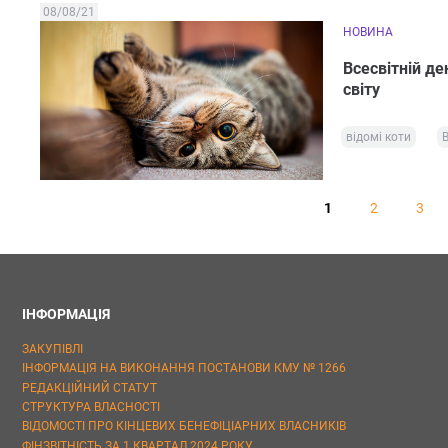
08/08/21
НОВИНА
Всесвітній де
світу
відомі коти
В
1
2
3
ІНФОРМАЦІЯ
ЗАКУПІВЛІ
ІНФОРМАЦІЯ НА ВИКОНАННЯ ПОСТАНОВИ КМУ № 1266
РЕДАКЦІЙНИЙ СТАТУТ
СТРУКТУРА ВЛАСНОСТІ
ВІДОМОСТІ ПРО КІНЦЕВИХ БЕНЕФІЦІАРНИХ ВЛАСНИКІВ
ФІНЗВІТНІСТЬ ЗА 1 КВАРТАЛ 2024 РОКУ