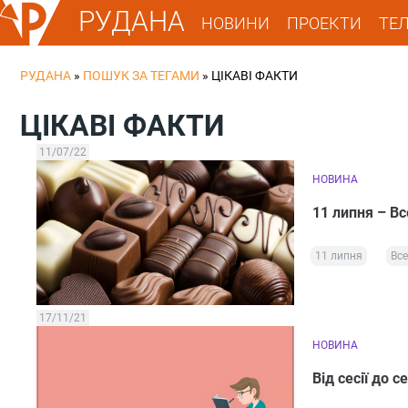
РУДАНА
НОВИНИ
ПРОЕКТИ
ТЕ
РУДАНА
»
ПОШУК ЗА ТЕГАМИ
»
ЦІКАВІ ФАКТИ
ЦІКАВІ ФАКТИ
11/07/22
НОВИНА
11 липня – Вс
11 липня
Все
17/11/21
НОВИНА
Від сесії до с