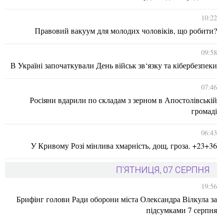
10:22
Правовий вакуум для молодих чоловіків, що робити?
09:58
В Україні започаткували День військ зв‘язку та кібербезпеки
07:46
Росіяни вдарили по складам з зерном в Апостолівській
громаді
06:43
У Кривому Розі мінлива хмарність, дощ, гроза. +23+36
П'ЯТНИЦЯ, 07 СЕРПНЯ
19:56
Брифінг голови Ради оборони міста Олександра Вілкула за
підсумками 7 серпня