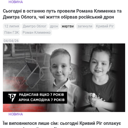
НОВИНА
Сьогодні в останню путь провели Романа Клименка та
Дмитра Облога, чиї життя обірвав російський дрон
12 липня
Дмитро Облог
дрон
жертви
загинули
Кривий Ріг
Півн ГЗК
Роман Клименко
04/04/26
НОВИНА
Їм виповнилося лише сім: сьогодні Кривий Ріг оплакує