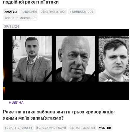
подвійної ракетної атаки
жертви
подвійної
ракетної атаки
у кривому розі
хвилина мовчання
09/12/24
НОВИНА
Ракетна атака забрала життя трьох криворіжців:
якими ми їх запам'ятаємо?
василь алексєєв
Володимир Годун
галуст галстян
жертви