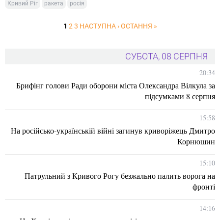
Кривий Ріг
ракета
росія
1
2
3
НАСТУПНА ›
ОСТАННЯ »
СУБОТА, 08 СЕРПНЯ
20:34
Брифінг голови Ради оборони міста Олександра Вілкула за
підсумками 8 серпня
15:58
На російсько-українській війні загинув криворіжець Дмитро
Корнюшин
15:10
Патрульний з Кривого Рогу безжально палить ворога на
фронті
14:16