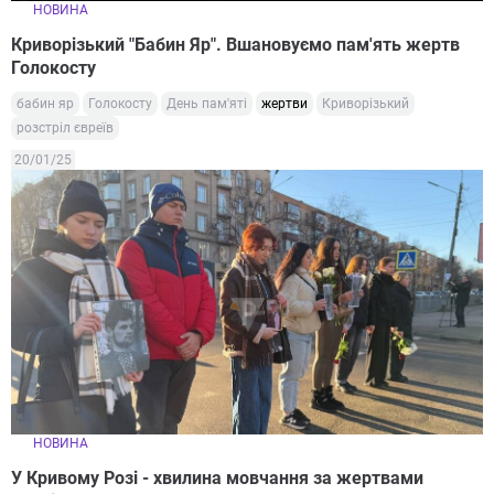
НОВИНА
Криворізький "Бабин Яр". Вшановуємо пам'ять жертв
Голокосту
бабин яр
Голокосту
День пам'яті
жертви
Криворізький
розстріл євреїв
20/01/25
НОВИНА
У Кривому Розі - хвилина мовчання за жертвами