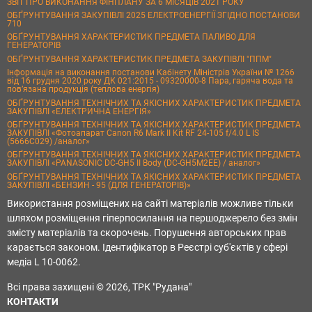
ЗВІТ ПРО ВИКОНАННЯ ФІНПЛАНУ ЗА 6 МІСЯЦІВ 2021 РОКУ
ОБҐРУНТУВАННЯ ЗАКУПІВЛІ 2025 ЕЛЕКТРОЕНЕРГІЇ ЗГІДНО ПОСТАНОВИ
710
ОБҐРУНТУВАННЯ ХАРАКТЕРИСТИК ПРЕДМЕТА ПАЛИВО ДЛЯ
ГЕНЕРАТОРІВ
ОБҐРУНТУВАННЯ ХАРАКТЕРИСТИК ПРЕДМЕТА ЗАКУПІВЛІ "ППМ"
Інформація на виконання постанови Кабінету Міністрів України № 1266
від 16 грудня 2020 року ДК 021:2015 - 09320000-8 Пара, гаряча вода та
пов’язана продукція (теплова енергія)
ОБҐРУНТУВАННЯ ТЕХНІЧНИХ ТА ЯКІСНИХ ХАРАКТЕРИСТИК ПРЕДМЕТА
ЗАКУПІВЛІ «ЕЛЕКТРИЧНА ЕНЕРГІЯ»
ОБҐРУНТУВАННЯ ТЕХНІЧНИХ ТА ЯКІСНИХ ХАРАКТЕРИСТИК ПРЕДМЕТА
ЗАКУПІВЛІ «Фотоапарат Canon R6 Mark II Kit RF 24-105 f/4.0 L IS
(5666C029) /аналог»
ОБҐРУНТУВАННЯ ТЕХНІЧНИХ ТА ЯКІСНИХ ХАРАКТЕРИСТИК ПРЕДМЕТА
ЗАКУПІВЛІ «PANASONIC DC-GH5 II Body (DC-GH5M2EE) / аналог»
ОБҐРУНТУВАННЯ ТЕХНІЧНИХ ТА ЯКІСНИХ ХАРАКТЕРИСТИК ПРЕДМЕТА
ЗАКУПІВЛІ «БЕНЗИН - 95 (ДЛЯ ГЕНЕРАТОРІВ)»
Використання розміщених на сайті матеріалів можливе тільки
шляхом розміщення гіперпосилання на першоджерело без змін
змісту матеріалів та скорочень. Порушення авторських прав
карається законом. Ідентифікатор в Реєстрі суб'єктів у сфері
медіа L 10-0062.
Всі права захищені © 2026, ТРК "Рудана"
КОНТАКТИ