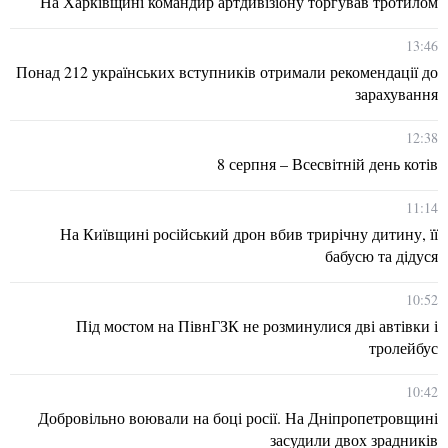
На Харківщині командир артдивізіону торгував тротилом
13:46
Понад 212 українських вступників отримали рекомендації до
зарахування
12:38
8 серпня – Всесвітній день котів
11:14
На Київщині російський дрон вбив трирічну дитину, її
бабусю та дідуся
10:52
Під мостом на ПівнГЗК не розминулися дві автівки і
тролейбус
10:42
Добровільно воювали на боці росії. На Дніпропетровщині
засудили двох зрадників