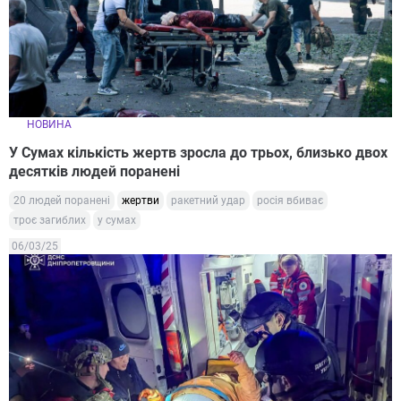
НОВИНА
У Сумах кількість жертв зросла до трьох, близько двох
десятків людей поранені
20 людей поранені
жертви
ракетний удар
росія вбиває
троє загиблих
у сумах
06/03/25