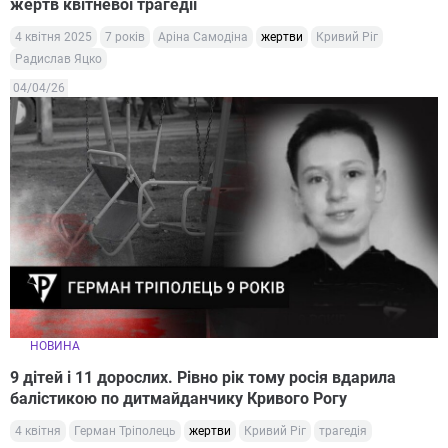
жертв квітневої трагедії
4 квітня 2025
7 років
Аріна Самодіна
жертви
Кривий Ріг
Радислав Яцко
04/04/26
НОВИНА
9 дітей і 11 дорослих. Рівно рік тому росія вдарила
балістикою по дитмайданчику Кривого Рогу
4 квітня
Герман Тріполець
жертви
Кривий Ріг
трагедія