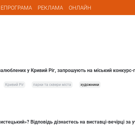
ЛЕПРОГРАМА
РЕКЛАМА
ОНЛАЙН
залюблених у Кривий Ріг, запрошують на міський конкурс-
Кривий Ріг
парки та сквери міста
художники
истецький»? Відповідь дізнаєтесь на виставці-вечірці за у