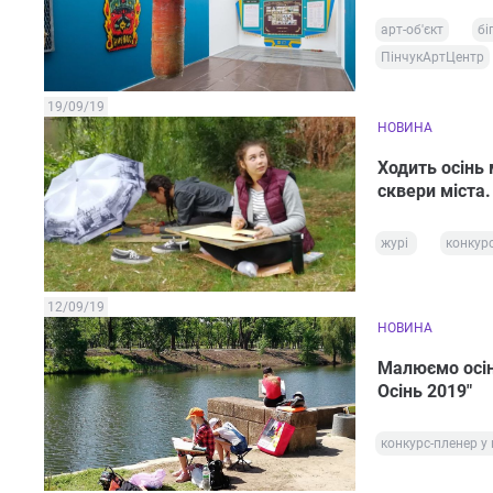
арт-об'єкт
бі
ПінчукАртЦентр
19/09/19
НОВИНА
Ходить осінь 
сквери міста.
журі
конкур
12/09/19
НОВИНА
Малюємо осінь
Осінь 2019"
конкурс-пленер у