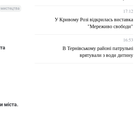
мистецтва
17:12
У Кривому Розі відкрилась виставка
"Мереживо свободи"
16:53
В Тернівському районі патрульні
 та
врятували з води дитину
и міста.