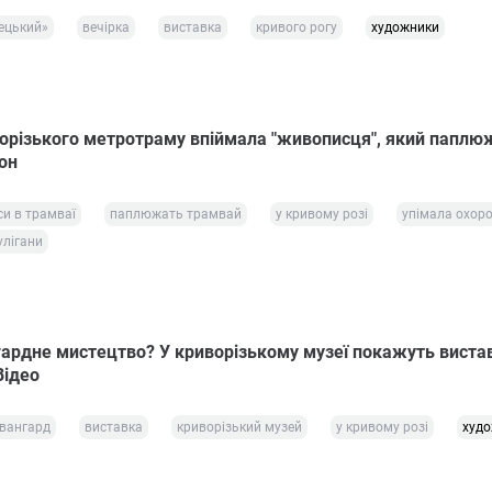
ецький»
вечірка
виставка
кривого рогу
художники
орізького метротраму впіймала "живописця", який паплю
он
и в трамваї
паплюжать трамвай
у кривому розі
упімала охор
улігани
ардне мистецтво? У криворізькому музеї покажуть виста
Відео
вангард
виставка
криворізький музей
у кривому розі
худ