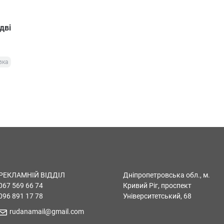
дві
вка
РЕКЛАМНІЙ ВІДДІЛ
Дніпропетровська обл., м.
067 569 66 74
Кривий Ріг, проспект
096 891 17 78
Університетський, 68
rudanamail@gmail.com