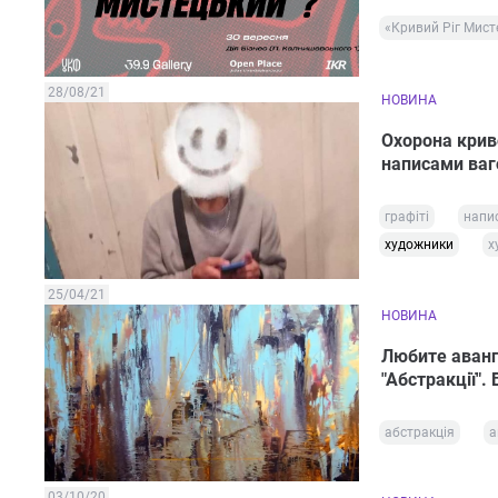
«Кривий Ріг Мист
28/08/21
НОВИНА
Охорона крив
написами ваг
графіті
напис
художники
х
25/04/21
НОВИНА
Любите аванг
"Абстракції". 
абстракція
а
03/10/20