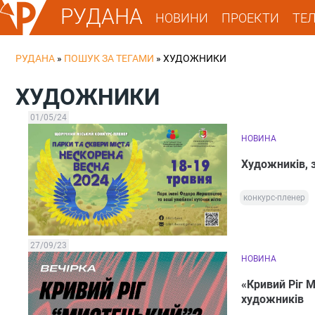
РУДАНА
НОВИНИ
ПРОЕКТИ
ТЕ
РУДАНА
»
ПОШУК ЗА ТЕГАМИ
»
ХУДОЖНИКИ
ХУДОЖНИКИ
01/05/24
НОВИНА
Художників, 
конкурс-пленер
27/09/23
НОВИНА
«Кривий Ріг М
художників