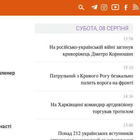
СУБОТА, 08 СЕРПНЯ
15:58
На російсько-українській війні загинув
криворіжець Дмитро Корнюшин
15:10
пленер
Патрульний з Кривого Рогу безжально
палить ворога на фронті
14:16
На Харківщині командир артдивізіону
торгував тротилом
13:46
часті
Понад 212 українських вступників
отримали рекомендації до зарахування