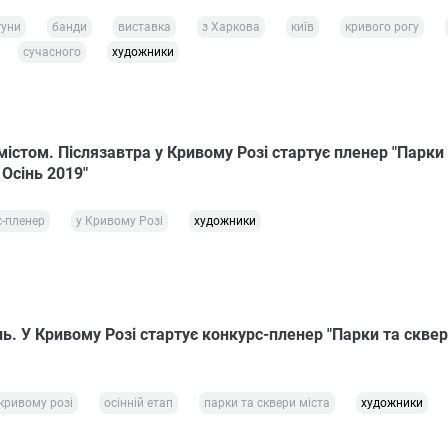
гуни
банди
виставка
з Харкова
київ
кривого рогу
сучасного
художники
містом. Післязавтра у Кривому Розі стартує пленер "Парки
 Осінь 2019"
с-пленер
у Кривому Розі
художники
. У Кривому Розі стартує конкурс-пленер "Парки та сквер
 кривому розі
осінній етап
парки та сквери міста
художники