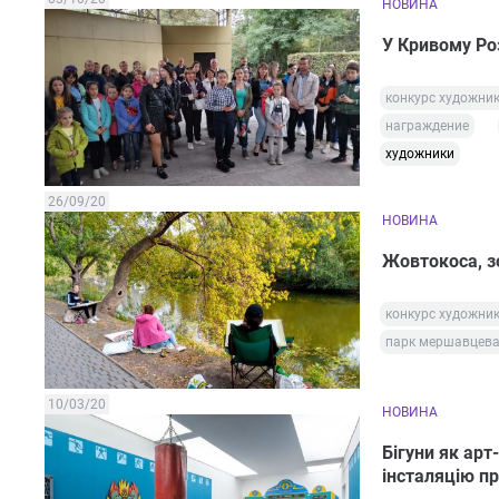
НОВИНА
У Кривому Ро
конкурс художни
награждение
художники
26/09/20
НОВИНА
Жовтокоса, з
конкурс художни
парк мершавцев
10/03/20
НОВИНА
Бігуни як арт
інсталяцію пр