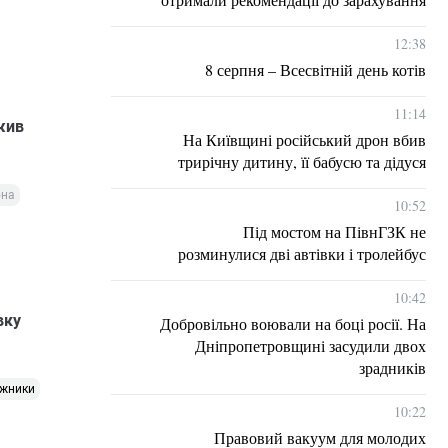
12:38
8 серпня – Всесвітній день котів
11:14
жив
На Київщині російський дрон вбив
трирічну дитину, її бабусю та дідуся
она
10:52
Під мостом на ПівнГЗК не
розминулися дві автівки і тролейбус
10:42
вку
Добровільно воювали на боці росії. На
Дніпропетровщині засудили двох
зрадників
ожники
10:22
Правовий вакуум для молодих