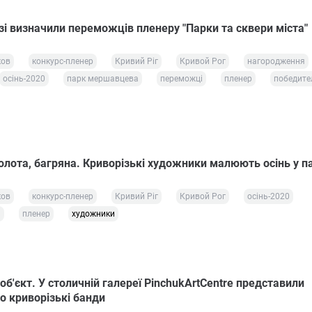
зі визначили переможців пленеру "Парки та сквери міста"
ков
конкурс-пленер
Кривий Ріг
Кривой Рог
нагородження
осінь-2020
парк мершавцева
переможці
пленер
победите
олота, багряна. Криворізькі художники малюють осінь у п
ков
конкурс-пленер
Кривий Ріг
Кривой Рог
осінь-2020
а
пленер
художники
-об'єкт. У столичній галереї PinchukArtCentre представили
о криворізькі банди