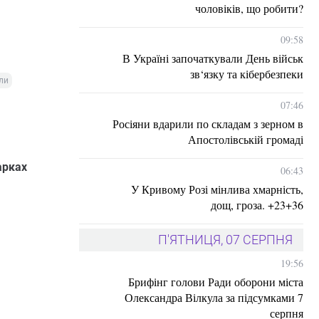
чоловіків, що робити?
09:58
В Україні започаткували День військ
зв‘язку та кібербезпеки
ли
07:46
Росіяни вдарили по складам з зерном в
Апостолівській громаді
арках
06:43
У Кривому Розі мінлива хмарність,
дощ, гроза. +23+36
П'ЯТНИЦЯ, 07 СЕРПНЯ
19:56
Брифінг голови Ради оборони міста
Олександра Вілкула за підсумками 7
серпня