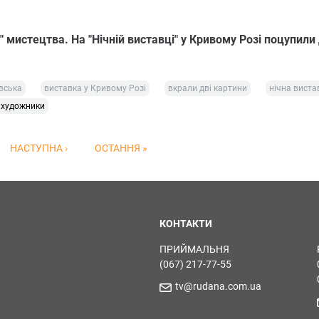
" мистецтва. На "Нічній виставці" у Кривому Розі поцупили 
овська
виставка у Кривому Розі
вкрали дві картини
нічна виста
художники
НАСТУПНА ›
ОСТАННЯ »
КОНТАКТИ
ПРИЙМАЛЬНЯ
(067) 217-77-55
tv@rudana.com.ua