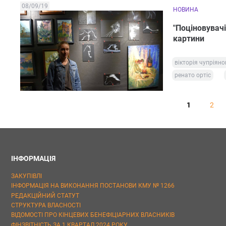
08/09/19
НОВИНА
"Поціновувачі
картини
вікторія чупріян
ренато ортіс
1
2
ІНФОРМАЦІЯ
ЗАКУПІВЛІ
ІНФОРМАЦІЯ НА ВИКОНАННЯ ПОСТАНОВИ КМУ № 1266
РЕДАКЦІЙНИЙ СТАТУТ
СТРУКТУРА ВЛАСНОСТІ
ВІДОМОСТІ ПРО КІНЦЕВИХ БЕНЕФІЦІАРНИХ ВЛАСНИКІВ
ФІНЗВІТНІСТЬ ЗА 1 КВАРТАЛ 2024 РОКУ