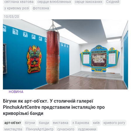
світлана хватова
сердце влюбленных
серце закоханих
Східний
у кривому розі
фотозона
10/03/20
НОВИНА
Бігуни як арт-об'єкт. У столичній галереї
PinchukArtCentre представили інсталяцію про
криворізькі банди
арт-об'єкт
бігуни
банди
виставка
з Харкова
київ
кривого рогу
мистецтва
ПінчукАртЦентр
сучасного
художники