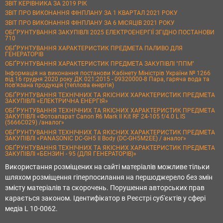
ЗВІТ КЕРІВНИКА ЗА 2019 РІК
ЗВІТ ПРО ВИКОНАННЯ ФІНПЛАНУ ЗА 1 КВАРТАЛ 2021 РОКУ
ЗВІТ ПРО ВИКОНАННЯ ФІНПЛАНУ ЗА 6 МІСЯЦІВ 2021 РОКУ
ОБҐРУНТУВАННЯ ЗАКУПІВЛІ 2025 ЕЛЕКТРОЕНЕРГІЇ ЗГІДНО ПОСТАНОВИ
710
ОБҐРУНТУВАННЯ ХАРАКТЕРИСТИК ПРЕДМЕТА ПАЛИВО ДЛЯ
ГЕНЕРАТОРІВ
ОБҐРУНТУВАННЯ ХАРАКТЕРИСТИК ПРЕДМЕТА ЗАКУПІВЛІ "ППМ"
Інформація на виконання постанови Кабінету Міністрів України № 1266
від 16 грудня 2020 року ДК 021:2015 - 09320000-8 Пара, гаряча вода та
пов’язана продукція (теплова енергія)
ОБҐРУНТУВАННЯ ТЕХНІЧНИХ ТА ЯКІСНИХ ХАРАКТЕРИСТИК ПРЕДМЕТА
ЗАКУПІВЛІ «ЕЛЕКТРИЧНА ЕНЕРГІЯ»
ОБҐРУНТУВАННЯ ТЕХНІЧНИХ ТА ЯКІСНИХ ХАРАКТЕРИСТИК ПРЕДМЕТА
ЗАКУПІВЛІ «Фотоапарат Canon R6 Mark II Kit RF 24-105 f/4.0 L IS
(5666C029) /аналог»
ОБҐРУНТУВАННЯ ТЕХНІЧНИХ ТА ЯКІСНИХ ХАРАКТЕРИСТИК ПРЕДМЕТА
ЗАКУПІВЛІ «PANASONIC DC-GH5 II Body (DC-GH5M2EE) / аналог»
ОБҐРУНТУВАННЯ ТЕХНІЧНИХ ТА ЯКІСНИХ ХАРАКТЕРИСТИК ПРЕДМЕТА
ЗАКУПІВЛІ «БЕНЗИН - 95 (ДЛЯ ГЕНЕРАТОРІВ)»
Використання розміщених на сайті матеріалів можливе тільки
шляхом розміщення гіперпосилання на першоджерело без змін
змісту матеріалів та скорочень. Порушення авторських прав
карається законом. Ідентифікатор в Реєстрі суб'єктів у сфері
медіа L 10-0062.