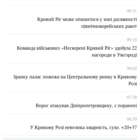
09:51
Кривий Ріг може опинитися у зоні досяжності
північнокорейських ракет
09:18
Команда військових «Нескорені Кривий Ріг» здобула 22
нагороди в Ужгороді
09:02
Зранку палає пожежа на Центральному ринку в Кривому
Розі
07:38
Ворог атакував Дніпропетровщину, є поранені
06:59
У Кривому Розі невелика хмарність, сухо. +20+37