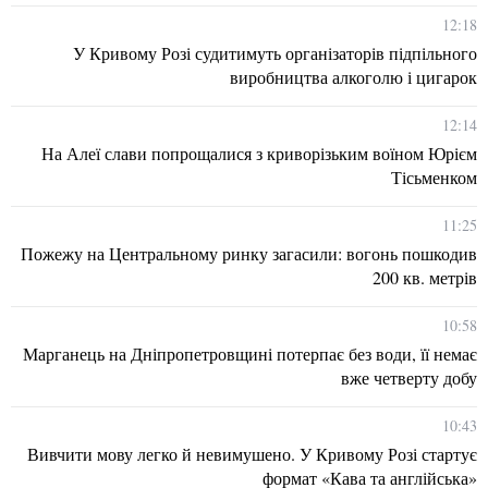
12:18
У Кривому Розі судитимуть організаторів підпільного
виробництва алкоголю і цигарок
12:14
На Алеї слави попрощалися з криворізьким воїном Юрієм
Тісьменком
11:25
Пожежу на Центральному ринку загасили: вогонь пошкодив
200 кв. метрів
10:58
Марганець на Дніпропетровщині потерпає без води, її немає
вже четверту добу
10:43
Вивчити мову легко й невимушено. У Кривому Розі стартує
формат «Кава та англійська»