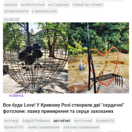
мурали
на Восточном
на Східному
новый арт-объект
розмалювали
у кривому розі
20/08/20
НОВИНА
Все буде Love! У Кривому Розі створили дві "сердечні"
фотозони: лавку примирення та серце закоханих
інгулець
Андрій Рабенюк
арт-об'єкт
восточний
Кривий Ріг
Кривой Рог
лавка примирення
лавочка примирения