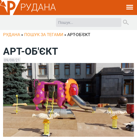
РУДАНА
РУДАНА
»
ПОШУК ЗА ТЕГАМИ
»
АРТ-ОБ'ЄКТ
АРТ-ОБ'ЄКТ
09/08/21