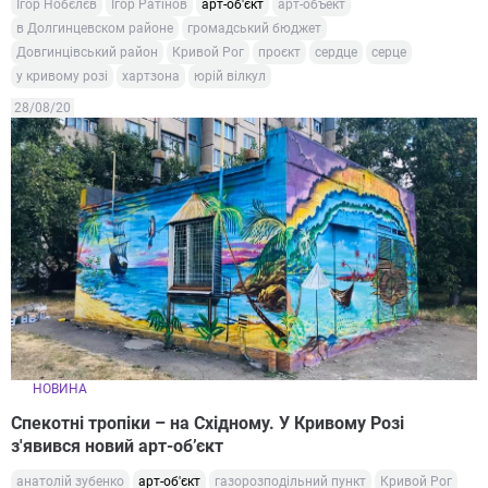
Ігор Нобєлєв
Ігор Ратінов
арт-об'єкт
арт-объект
в Долгинцевском районе
громадський бюджет
Довгинцівський район
Кривой Рог
проєкт
сердце
серце
у кривому розі
хартзона
юрій вілкул
28/08/20
НОВИНА
Спекотні тропіки – на Східному. У Кривому Розі
з'явився новий арт-об’єкт
анатолій зубенко
арт-об'єкт
газорозподільний пункт
Кривой Рог