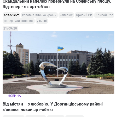
Скандальний капелюх повернули на Софійську площу.
Відтепер - як арт-об'єкт
арт-об'єкт
головна ялинка країни
капелюх
Кривий Ріг
Кривой Рог
повернули капелюх
у києві
21/09/20
НОВИНА
Від містян – з любов’ю. У Довгинцівському районі
з’явився новий арт-об’єкт