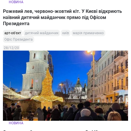
НОВИНА
Рожевий лев, червоно-жовтий кіт. У Києві відкриють
наївний дитячий майданчик прямо під Офісом
Президента
арт-об'єкт
дитячий майданчик
київ
марія примаченко
Офіс Президента
28/12/20
НОВИНА