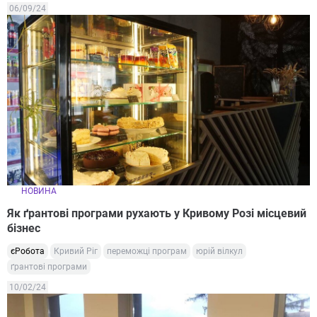
06/09/24
НОВИНА
Як ґрантові програми рухають у Кривому Розі місцевий
бізнес
єРобота
Кривий Ріг
переможці програм
юрій вілкул
ґрантові програми
10/02/24