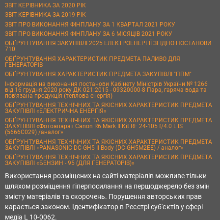
ЗВІТ КЕРІВНИКА ЗА 2020 РІК
ЗВІТ КЕРІВНИКА ЗА 2019 РІК
ЗВІТ ПРО ВИКОНАННЯ ФІНПЛАНУ ЗА 1 КВАРТАЛ 2021 РОКУ
ЗВІТ ПРО ВИКОНАННЯ ФІНПЛАНУ ЗА 6 МІСЯЦІВ 2021 РОКУ
ОБҐРУНТУВАННЯ ЗАКУПІВЛІ 2025 ЕЛЕКТРОЕНЕРГІЇ ЗГІДНО ПОСТАНОВИ
710
ОБҐРУНТУВАННЯ ХАРАКТЕРИСТИК ПРЕДМЕТА ПАЛИВО ДЛЯ
ГЕНЕРАТОРІВ
ОБҐРУНТУВАННЯ ХАРАКТЕРИСТИК ПРЕДМЕТА ЗАКУПІВЛІ "ППМ"
Інформація на виконання постанови Кабінету Міністрів України № 1266
від 16 грудня 2020 року ДК 021:2015 - 09320000-8 Пара, гаряча вода та
пов’язана продукція (теплова енергія)
ОБҐРУНТУВАННЯ ТЕХНІЧНИХ ТА ЯКІСНИХ ХАРАКТЕРИСТИК ПРЕДМЕТА
ЗАКУПІВЛІ «ЕЛЕКТРИЧНА ЕНЕРГІЯ»
ОБҐРУНТУВАННЯ ТЕХНІЧНИХ ТА ЯКІСНИХ ХАРАКТЕРИСТИК ПРЕДМЕТА
ЗАКУПІВЛІ «Фотоапарат Canon R6 Mark II Kit RF 24-105 f/4.0 L IS
(5666C029) /аналог»
ОБҐРУНТУВАННЯ ТЕХНІЧНИХ ТА ЯКІСНИХ ХАРАКТЕРИСТИК ПРЕДМЕТА
ЗАКУПІВЛІ «PANASONIC DC-GH5 II Body (DC-GH5M2EE) / аналог»
ОБҐРУНТУВАННЯ ТЕХНІЧНИХ ТА ЯКІСНИХ ХАРАКТЕРИСТИК ПРЕДМЕТА
ЗАКУПІВЛІ «БЕНЗИН - 95 (ДЛЯ ГЕНЕРАТОРІВ)»
Використання розміщених на сайті матеріалів можливе тільки
шляхом розміщення гіперпосилання на першоджерело без змін
змісту матеріалів та скорочень. Порушення авторських прав
карається законом. Ідентифікатор в Реєстрі суб'єктів у сфері
медіа L 10-0062.