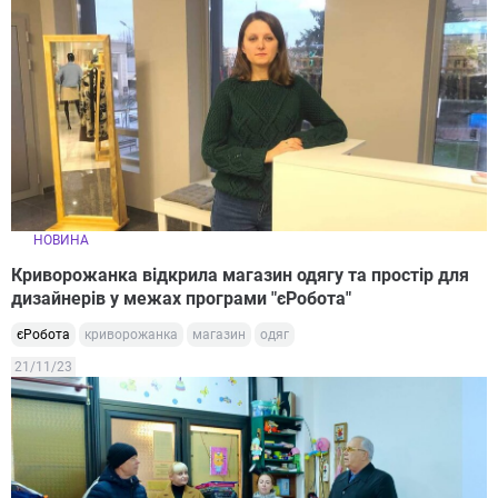
НОВИНА
Криворожанка відкрила магазин одягу та простір для
дизайнерів у межах програми "єРобота"
єРобота
криворожанка
магазин
одяг
21/11/23