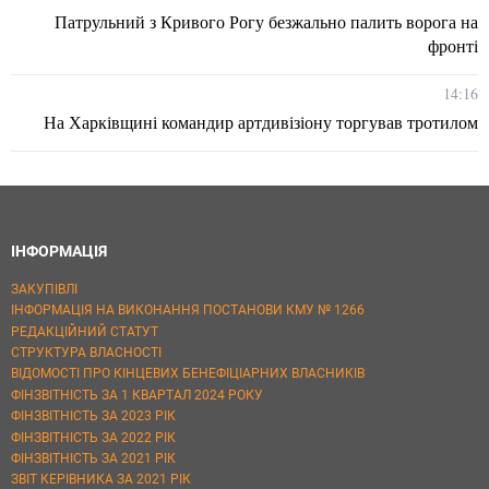
Патрульний з Кривого Рогу безжально палить ворога на
фронті
14:16
На Харківщині командир артдивізіону торгував тротилом
ІНФОРМАЦІЯ
ЗАКУПІВЛІ
ІНФОРМАЦІЯ НА ВИКОНАННЯ ПОСТАНОВИ КМУ № 1266
РЕДАКЦІЙНИЙ СТАТУТ
СТРУКТУРА ВЛАСНОСТІ
ВІДОМОСТІ ПРО КІНЦЕВИХ БЕНЕФІЦІАРНИХ ВЛАСНИКІВ
ФІНЗВІТНІСТЬ ЗА 1 КВАРТАЛ 2024 РОКУ
ФІНЗВІТНІСТЬ ЗА 2023 РІК
ФІНЗВІТНІСТЬ ЗА 2022 РІК
ФІНЗВІТНІСТЬ ЗА 2021 РІК
ЗВІТ КЕРІВНИКА ЗА 2021 РІК