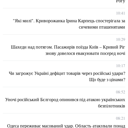
Рогу
10:41
"Які милі". Криворожанка Ірина Карпець спостерігала за
сичевими пташенятами
10:29
Шахеди над потягом. Пасажирів поїзда Київ – Кривий Ріг
знову довелося евакуювати посеред ночі
10:17
Чи загрожує Україні дефіцит товарів через російські удари?
Що буде з цінами?
08:52
Уночі російський Бєлгород опинився під атакою українських
безпілотників
08:21
Одеса переживає масований удар. Область атакували понад