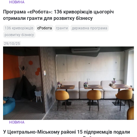
НОВИНА
Програма «єРобота»: 136 криворіжців цьогоріч
отримали гранти для розвитку бізнесу
136 криворіжців
єРобота
гранти
державна програма
розвитку бізнесу
29/10/25
НОВИНА
У Центрально-Міському районі 15 підприємців подали