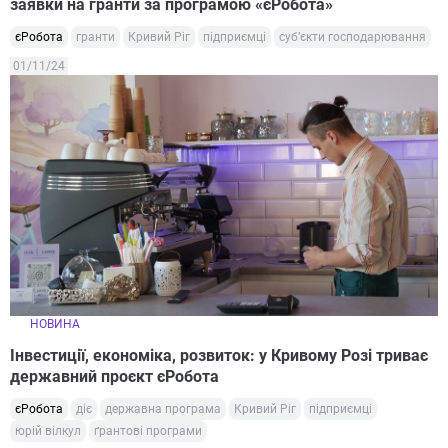
заявки на гранти за програмою «єРобота»
єРобота
гранти
Кривий Ріг
підприємці
суб’єкти господарювання
01/11/24
НОВИНА
Інвестиції, економіка, розвиток: у Кривому Розі триває
державний проєкт єРобота
єРобота
діє
державна програма
Кривий Ріг
підприємці
юрій вілкул
ґрантові програми