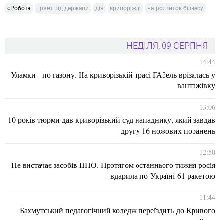
єРобота
грант від держави
дія
криворіжці
на розвиток бізнесу
НЕДІЛЯ, 09 СЕРПНЯ
14:44
Уламки - по газону. На криворізькій трасі ГАЗель врізалась у
вантажівку
13:06
10 років тюрми дав криворізький суд нападнику, який завдав
другу 16 ножових поранень
12:50
Не вистачає засобів ППО. Протягом останнього тижня росія
вдарила по Україні 61 ракетою
11:44
Бахмутський педагогічний коледж переїздить до Кривого