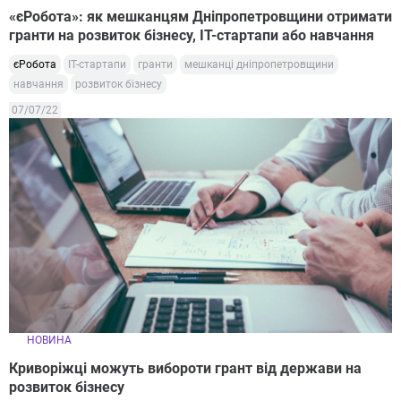
«єРобота»: як мешканцям Дніпропетровщини отримати
гранти на розвиток бізнесу, ІТ-стартапи або навчання
єРобота
ІТ-стартапи
гранти
мешканці дніпропетровщини
навчання
розвиток бізнесу
07/07/22
НОВИНА
Криворіжці можуть вибороти грант від держави на
розвиток бізнесу