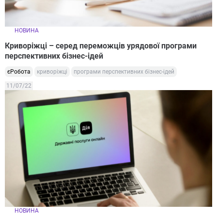
НОВИНА
Криворіжці – серед переможців урядової програми
перспективних бізнес-ідей
єРобота
криворіжці
програми перспективних бізнес-ідей
11/07/22
НОВИНА