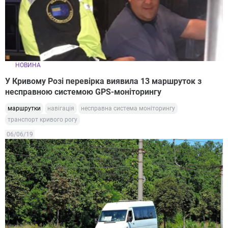
НОВИНА
У Кривому Розі перевірка виявила 13 маршруток з
несправною системою GPS-моніторингу
маршрутки
навігація
несправна система моніторингу
транспорт кривого рогу
06/06/19