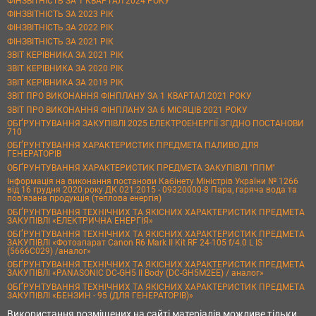
ФІНЗВІТНІСТЬ ЗА 1 КВАРТАЛ 2024 РОКУ
ФІНЗВІТНІСТЬ ЗА 2023 РІК
ФІНЗВІТНІСТЬ ЗА 2022 РІК
ФІНЗВІТНІСТЬ ЗА 2021 РІК
ЗВІТ КЕРІВНИКА ЗА 2021 РІК
ЗВІТ КЕРІВНИКА ЗА 2020 РІК
ЗВІТ КЕРІВНИКА ЗА 2019 РІК
ЗВІТ ПРО ВИКОНАННЯ ФІНПЛАНУ ЗА 1 КВАРТАЛ 2021 РОКУ
ЗВІТ ПРО ВИКОНАННЯ ФІНПЛАНУ ЗА 6 МІСЯЦІВ 2021 РОКУ
ОБҐРУНТУВАННЯ ЗАКУПІВЛІ 2025 ЕЛЕКТРОЕНЕРГІЇ ЗГІДНО ПОСТАНОВИ
710
ОБҐРУНТУВАННЯ ХАРАКТЕРИСТИК ПРЕДМЕТА ПАЛИВО ДЛЯ
ГЕНЕРАТОРІВ
ОБҐРУНТУВАННЯ ХАРАКТЕРИСТИК ПРЕДМЕТА ЗАКУПІВЛІ "ППМ"
Інформація на виконання постанови Кабінету Міністрів України № 1266
від 16 грудня 2020 року ДК 021:2015 - 09320000-8 Пара, гаряча вода та
пов’язана продукція (теплова енергія)
ОБҐРУНТУВАННЯ ТЕХНІЧНИХ ТА ЯКІСНИХ ХАРАКТЕРИСТИК ПРЕДМЕТА
ЗАКУПІВЛІ «ЕЛЕКТРИЧНА ЕНЕРГІЯ»
ОБҐРУНТУВАННЯ ТЕХНІЧНИХ ТА ЯКІСНИХ ХАРАКТЕРИСТИК ПРЕДМЕТА
ЗАКУПІВЛІ «Фотоапарат Canon R6 Mark II Kit RF 24-105 f/4.0 L IS
(5666C029) /аналог»
ОБҐРУНТУВАННЯ ТЕХНІЧНИХ ТА ЯКІСНИХ ХАРАКТЕРИСТИК ПРЕДМЕТА
ЗАКУПІВЛІ «PANASONIC DC-GH5 II Body (DC-GH5M2EE) / аналог»
ОБҐРУНТУВАННЯ ТЕХНІЧНИХ ТА ЯКІСНИХ ХАРАКТЕРИСТИК ПРЕДМЕТА
ЗАКУПІВЛІ «БЕНЗИН - 95 (ДЛЯ ГЕНЕРАТОРІВ)»
Використання розміщених на сайті матеріалів можливе тільки