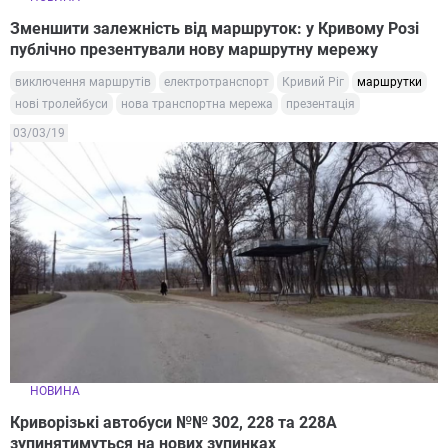
Зменшити залежність від маршруток: у Кривому Розі
публічно презентували нову маршрутну мережу
виключення маршрутів
електротранспорт
Кривий Ріг
маршрутки
нові тролейбуси
нова транспортна мережа
презентація
03/03/19
НОВИНА
Криворізькі автобуси №№ 302, 228 та 228А
зупинятимуться на нових зупинках