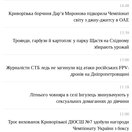
14:48
Криворізька борчиня Дарʼя Миронова підкорила Чемпіонат
світу з джиу-джитсу в ОАЕ
13:39
Троянди, гарбузи й картопля: у парку Щастя на Східному
збирають урожай
13:00
Журналісти СТБ ледь не загинули від атаки російських FPV-
дронів на Дніпропетровщині
11:18
Літнього човняра в селі Інгулець звинувачують у
сексуальних домаганнях до дівчини
11:00
Троє вихованок Криворізької ДЮСШ №7 здобули нагороди
Чемпіонату України з боксу