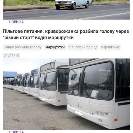
НОВИНА
Пільгове питання: криворожанка розбила голову через
"різкий старт" водія маршрутки
жінка розбила голову
маршрутки
пільговий проїзд
перевізник
21/03/19
НОВИНА