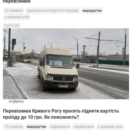
перевізники
10 гривень
здорожчання вартості проїзду
маршрутки
у кривому розі
12/01/22
НОВИНА
Перевізники Кривого Рогу просять підняти вартість
проїзду до 10 грн. Як пояснюють?
10 гривень
маршрутки
підвищення
перевізники
у кривому розі