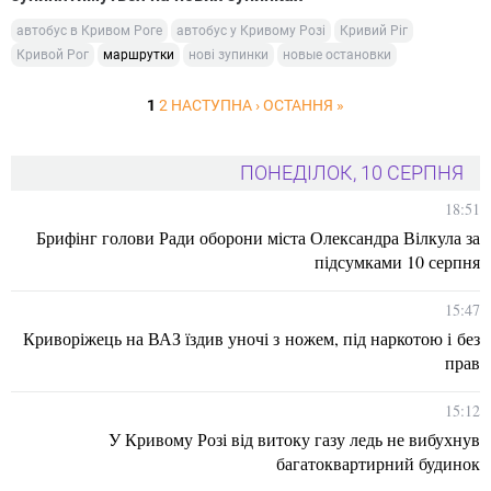
автобус в Кривом Роге
автобус у Кривому Розі
Кривий Ріг
Кривой Рог
маршрутки
нові зупинки
новые остановки
1
2
НАСТУПНА ›
ОСТАННЯ »
ПОНЕДІЛОК, 10 СЕРПНЯ
18:51
Брифінг голови Ради оборони міста Олександра Вілкула за
підсумками 10 серпня
15:47
Криворіжець на ВАЗ їздив уночі з ножем, під наркотою і без
прав
15:12
У Кривому Розі від витоку газу ледь не вибухнув
багатоквартирний будинок