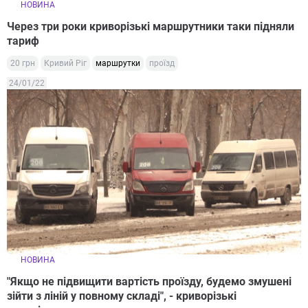
НОВИНА
Через три роки криворізькі маршрутники таки підняли
тариф
20 грн
Кривий Ріг
маршрутки
проїзд
24/01/22
НОВИНА
"Якщо не підвищити вартість проїзду, будемо змушені
зійти з ліній у повному складі", - криворізькі