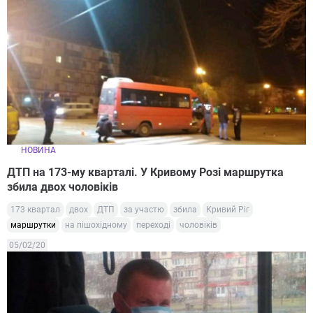
НОВИНА
ДТП на 173-му кварталі. У Кривому Розі маршрутка
збила двох чоловіків
173 квартал
двох
ДТП
за участю
збила
Кривий Ріг
маршрутки
на пішохідному
переході
чоловіків
05/02/20