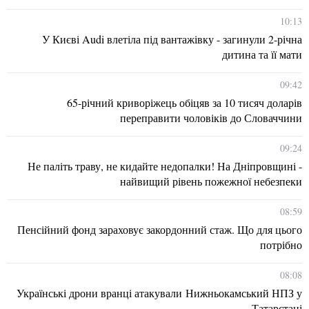
10:13
У Києві Audi влетіла під вантажівку - загинули 2-річна
дитина та її мати
09:42
65-річний криворіжець обіцяв за 10 тисяч доларів
переправити чоловіків до Словаччини
09:24
Не паліть траву, не кидайте недопалки! На Дніпровщині -
найвищий рівень пожежної небезпеки
08:59
Пенсійний фонд зараховує закордонний стаж. Що для цього
потрібно
08:08
Українські дрони вранці атакували Нижньокамський НПЗ у
Татарстані