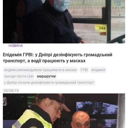
НОВИНА
Епідемія ГРВІ: у Дніпрі дезінфікують громадський
транспорт, а водії працюють у масках
водіям рекомендували працювати в масках
ГРВІ
епідемія
заходи проти грві
маршрутки
у Дніпрі почали дезінфікувати громадський транспорт
20/08/19