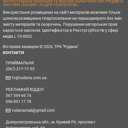
ОБҐРУНТУВАННЯ ТЕХНІЧНИХ ТА ЯКІСНИХ ХАРАКТЕРИСТИК ПРЕДМЕТА
ЗАКУПІВЛІ «БЕНЗИН - 95 (ДЛЯ ГЕНЕРАТОРІВ)»
Використання розміщених на сайті матеріалів можливе тільки
шляхом розміщення гіперпосилання на першоджерело без змін
змісту матеріалів та скорочень. Порушення авторських прав
карається законом. Ідентифікатор в Реєстрі суб'єктів у сфері
медіа L 10-0062.
Всі права захищені © 2026, ТРК "Рудана"
КОНТАКТИ
ПРИЙМАЛЬНЯ
(067) 217-77-55
tv@rudana.com.ua
РЕКЛАМНІЙ ВІДДІЛ
067 569 66 74
096 891 17 78
rudanamail@gmail.com
Дніпропетровська обл., м. Кривий Ріг, проспект
Університетський, 68