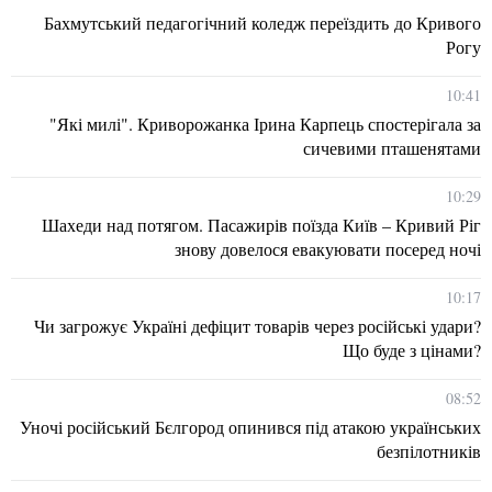
Бахмутський педагогічний коледж переїздить до Кривого
Рогу
10:41
"Які милі". Криворожанка Ірина Карпець спостерігала за
сичевими пташенятами
10:29
Шахеди над потягом. Пасажирів поїзда Київ – Кривий Ріг
знову довелося евакуювати посеред ночі
10:17
Чи загрожує Україні дефіцит товарів через російські удари?
Що буде з цінами?
08:52
Уночі російський Бєлгород опинився під атакою українських
безпілотників