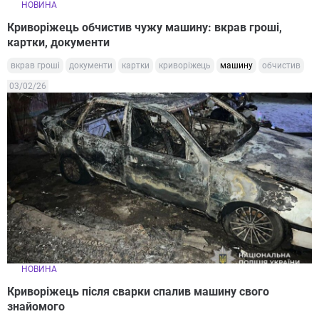
НОВИНА
Криворіжець обчистив чужу машину: вкрав гроші,
картки, документи
вкрав гроші
документи
картки
криворіжець
машину
обчистив
03/02/26
НОВИНА
Криворіжець після сварки спалив машину свого
знайомого