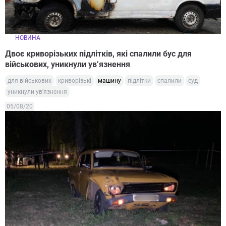
НОВИНА
Двоє криворізьких підлітків, які спалили бус для
військових, уникнули ув’язнення
для військових
криворізькі
машину
підлітки
спалили
суд
уникнули ув’язнення
05/08/20