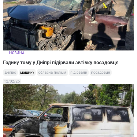
НОВИНА
Годину тому у Дніпрі підірвали автівку посадовця
дніпро
машину
обласна поліція
підірвали
посадовця
12/02/25