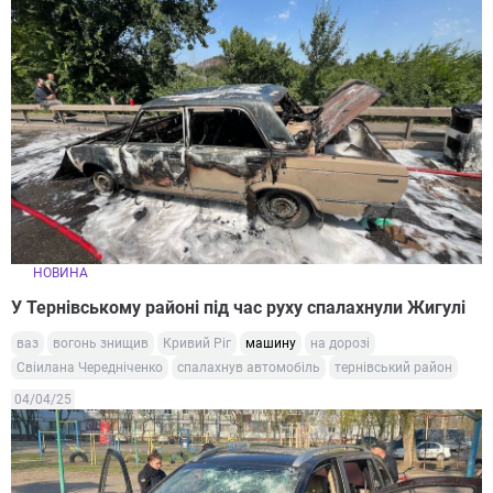
НОВИНА
У Тернівському районі під час руху спалахнули Жигулі
ваз
вогонь знищив
Кривий Ріг
машину
на дорозі
Свіилана Чередніченко
спалахнув автомобіль
тернівський район
04/04/25