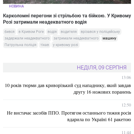
НОВИНА
Карколомні перегони зі стрільбою та бійкою. У Кривому
Розі затримали неадекватного водія
бився
в Кривом Роге
водія
водителя
врізався у поліцейську
задержали неадекватного
затримали неадекватного
машину
Патрульна поліція
тікав
у кривому розі
НЕДІЛЯ, 09 СЕРПНЯ
13:06
10 років тюрми дав криворізький суд нападнику, який завдав
другу 16 ножових поранень
12:50
Не вистачає засобів ППО. Протягом останнього тижня росія
вдарила по Україні 61 ракетою
11:44