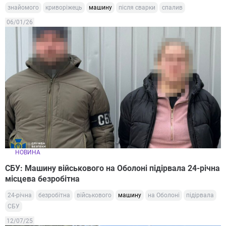
знайомого
криворіжець
машину
після сварки
спалив
06/01/26
НОВИНА
СБУ: Машину військового на Оболоні підірвала 24-річна
місцева безробітна
24-річна
безробітна
військового
машину
на Оболоні
підірвала
СБУ
12/07/25