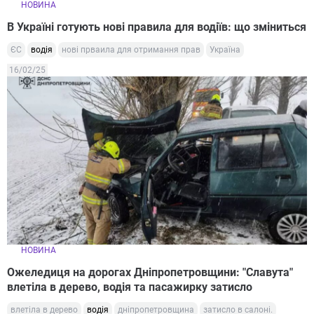
НОВИНА
В Україні готують нові правила для водіїв: що зміниться
ЄС
водія
нові прваила для отримання прав
Україна
16/02/25
НОВИНА
Ожеледиця на дорогах Дніпропетровщини: "Славута"
влетіла в дерево, водія та пасажирку затисло
влетіла в дерево
водія
дніпропетровщина
затисло в салоні.