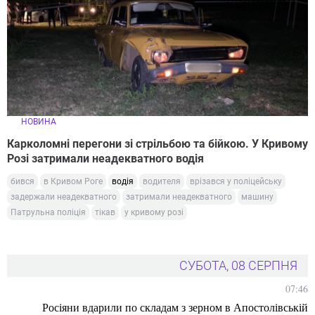
НОВИНА
Карколомні перегони зі стрільбою та бійкою. У Кривому
Розі затримали неадекватного водія
бився
в Кривом Роге
водія
водителя
врізався у поліцейську
задержали неадекватного
затримали неадекватного
машину
Патрульна поліція
тікав
у кривому розі
СУБОТА, 08 СЕРПНЯ
07:46
Росіяни вдарили по складам з зерном в Апостолівській