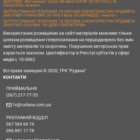
ЗАКУПІВЛІ «Фотоапарат Canon R6 Mark II Kit RF 24-105 f/4.0 L IS
(5666C029) /аналог»
ОБҐРУНТУВАННЯ ТЕХНІЧНИХ ТА ЯКІСНИХ ХАРАКТЕРИСТИК ПРЕДМЕТА
ЗАКУПІВЛІ «PANASONIC DC-GH5 II Body (DC-GH5M2EE) / аналог»
ОБҐРУНТУВАННЯ ТЕХНІЧНИХ ТА ЯКІСНИХ ХАРАКТЕРИСТИК ПРЕДМЕТА
ЗАКУПІВЛІ «БЕНЗИН - 95 (ДЛЯ ГЕНЕРАТОРІВ)»
Використання розміщених на сайті матеріалів можливе тільки
шляхом розміщення гіперпосилання на першоджерело без змін
змісту матеріалів та скорочень. Порушення авторських прав
карається законом. Ідентифікатор в Реєстрі суб'єктів у сфері
медіа L 10-0062.
Всі права захищені © 2026, ТРК "Рудана"
КОНТАКТИ
ПРИЙМАЛЬНЯ
(067) 217-77-55
tv@rudana.com.ua
РЕКЛАМНІЙ ВІДДІЛ
067 569 66 74
096 891 17 78