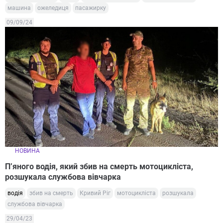
машина
ожеледиця
пасажирку
09/09/24
НОВИНА
П’яного водія, який збив на смерть мотоцикліста,
розшукала службова вівчарка
водія
збив на смерть
Кривий Ріг
мотоцикліста
розшукала
службова вівчарка
29/04/23