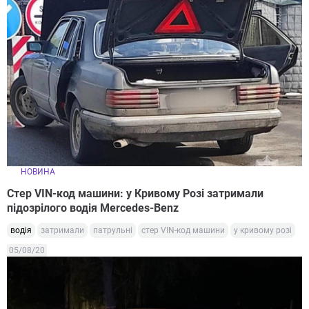
НОВИНА
Стер VIN-код машини: у Кривому Розі затримали
підозрілого водія Mercedes-Benz
водія
затримали
патрульні
стер VIN-код машини
у кривому розі
05/08/20