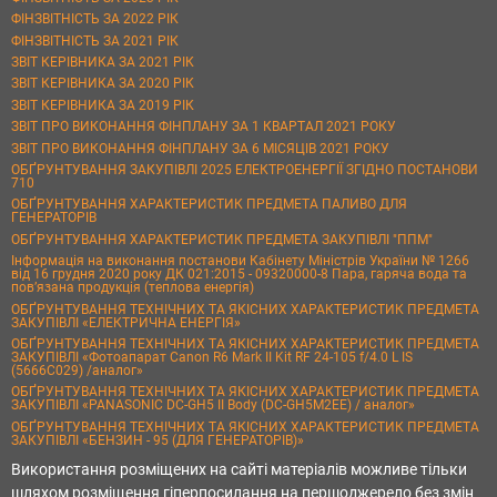
ФІНЗВІТНІСТЬ ЗА 2022 РІК
ФІНЗВІТНІСТЬ ЗА 2021 РІК
ЗВІТ КЕРІВНИКА ЗА 2021 РІК
ЗВІТ КЕРІВНИКА ЗА 2020 РІК
ЗВІТ КЕРІВНИКА ЗА 2019 РІК
ЗВІТ ПРО ВИКОНАННЯ ФІНПЛАНУ ЗА 1 КВАРТАЛ 2021 РОКУ
ЗВІТ ПРО ВИКОНАННЯ ФІНПЛАНУ ЗА 6 МІСЯЦІВ 2021 РОКУ
ОБҐРУНТУВАННЯ ЗАКУПІВЛІ 2025 ЕЛЕКТРОЕНЕРГІЇ ЗГІДНО ПОСТАНОВИ
710
ОБҐРУНТУВАННЯ ХАРАКТЕРИСТИК ПРЕДМЕТА ПАЛИВО ДЛЯ
ГЕНЕРАТОРІВ
ОБҐРУНТУВАННЯ ХАРАКТЕРИСТИК ПРЕДМЕТА ЗАКУПІВЛІ "ППМ"
Інформація на виконання постанови Кабінету Міністрів України № 1266
від 16 грудня 2020 року ДК 021:2015 - 09320000-8 Пара, гаряча вода та
пов’язана продукція (теплова енергія)
ОБҐРУНТУВАННЯ ТЕХНІЧНИХ ТА ЯКІСНИХ ХАРАКТЕРИСТИК ПРЕДМЕТА
ЗАКУПІВЛІ «ЕЛЕКТРИЧНА ЕНЕРГІЯ»
ОБҐРУНТУВАННЯ ТЕХНІЧНИХ ТА ЯКІСНИХ ХАРАКТЕРИСТИК ПРЕДМЕТА
ЗАКУПІВЛІ «Фотоапарат Canon R6 Mark II Kit RF 24-105 f/4.0 L IS
(5666C029) /аналог»
ОБҐРУНТУВАННЯ ТЕХНІЧНИХ ТА ЯКІСНИХ ХАРАКТЕРИСТИК ПРЕДМЕТА
ЗАКУПІВЛІ «PANASONIC DC-GH5 II Body (DC-GH5M2EE) / аналог»
ОБҐРУНТУВАННЯ ТЕХНІЧНИХ ТА ЯКІСНИХ ХАРАКТЕРИСТИК ПРЕДМЕТА
ЗАКУПІВЛІ «БЕНЗИН - 95 (ДЛЯ ГЕНЕРАТОРІВ)»
Використання розміщених на сайті матеріалів можливе тільки
шляхом розміщення гіперпосилання на першоджерело без змін