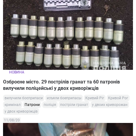
НОВИНА
Озброєне місто. 29 пострілів гранат та 60 патронів
вилучили поліцейські у двох криворіжців
вилучили боєприпаси
изъяли боеприпасы
Кривий Ріг
Кривой Рог
кримінал
Патрони
поліція
постріли гранат
у двоих криворожан
у двох криворіжців
11/08/20