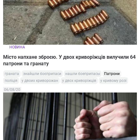
НОВИНА
Місто напхане зброєю. У двох криворіжців вилучили 64
патрони та гранату
граната
знайшли боєприпаси
нашли боеприпасы
Патрони
поліція
у двоих криворожан
у двох криворіжців
у кривому розі
06/08/20