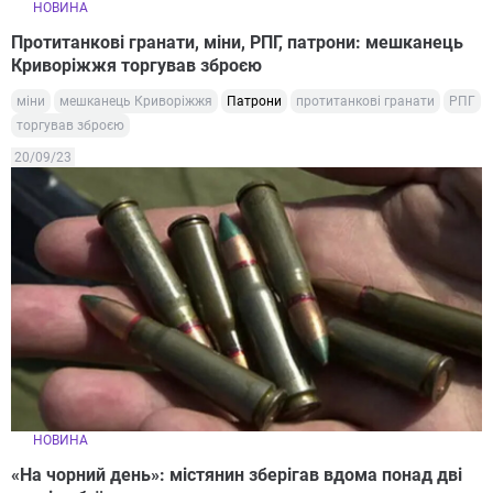
НОВИНА
Протитанкові гранати, міни, РПГ, патрони: мешканець
Криворіжжя торгував зброєю
міни
мешканець Криворіжжя
Патрони
протитанкові гранати
РПГ
торгував зброєю
20/09/23
НОВИНА
«На чорний день»: містянин зберігав вдома понад дві