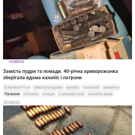
НОВИНА
Замість пудри та помади. 40-річна криворожанка
зберігала вдома канабіс і патрони
в Кривом Роге
зберігала вдома
канабіс
каннабис
кримінал
Патрони
патроны
поліція
у кривому розі
хранила дома
07/08/20