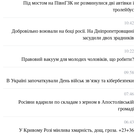
Під мостом на ПівнГЗК не розминулися дві автівки і
тролейбус
10:42
Добровільно воювали на боці росії. На Дніпропетровщині
засудили двох зрадників
10:22
Правовий вакуум для молодих чоловіків, що робити?
09:58
В Україні започаткували День військ зв‘язку та кібербезпеки
07:46
Росіяни вдарили по складам з зерном в Апостолівській
громаді
06:43
У Кривому Розі мінлива хмарність, дощ, гроза. +23+36