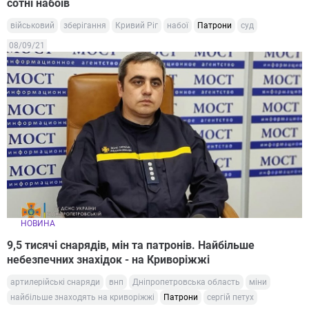
сотні набоїв
військовий
зберігання
Кривий Ріг
набої
Патрони
суд
08/09/21
НОВИНА
9,5 тисячі снарядів, мін та патронів. Найбільше
небезпечних знахідок - на Криворіжжі
артилерійські снаряди
внп
Дніпропетровська область
міни
найбільше знаходять на криворіжжі
Патрони
сергій петух