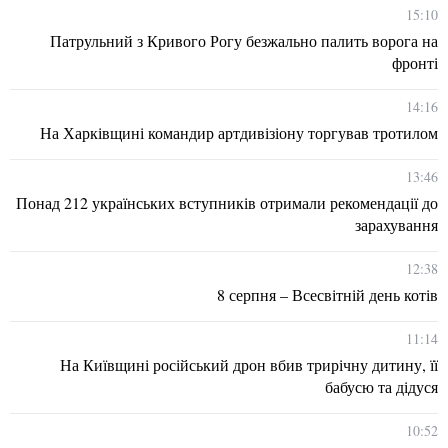
15:10
Патрульний з Кривого Рогу безжально палить ворога на
фронті
14:16
На Харківщині командир артдивізіону торгував тротилом
13:46
Понад 212 українських вступників отримали рекомендації до
зарахування
12:38
8 серпня – Всесвітній день котів
11:14
На Київщині російський дрон вбив трирічну дитину, її
бабусю та дідуся
10:52