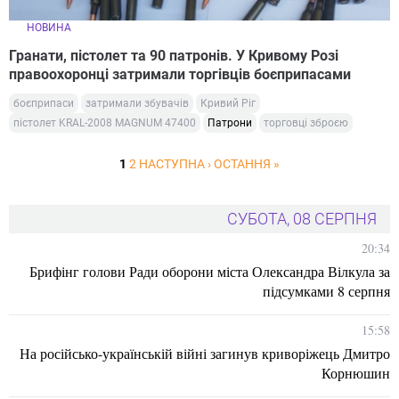
НОВИНА
Гранати, пістолет та 90 патронів. У Кривому Розі
правоохоронці затримали торгівців боєприпасами
боєприпаси
затримали збувачів
Кривий Ріг
пістолет KRAL-2008 MAGNUM 47400
Патрони
торговці зброєю
1
2
НАСТУПНА ›
ОСТАННЯ »
СУБОТА, 08 СЕРПНЯ
20:34
Брифінг голови Ради оборони міста Олександра Вілкула за
підсумками 8 серпня
15:58
На російсько-українській війні загинув криворіжець Дмитро
Корнюшин