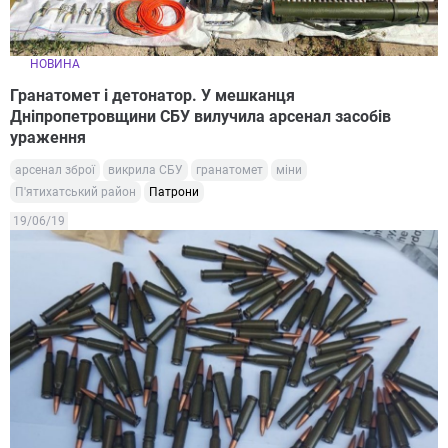
НОВИНА
Гранатомет і детонатор. У мешканця
Дніпропетровщини СБУ вилучила арсенал засобів
ураження
арсенал зброї
викрила СБУ
гранатомет
міни
П'ятихатський район
Патрони
19/06/19