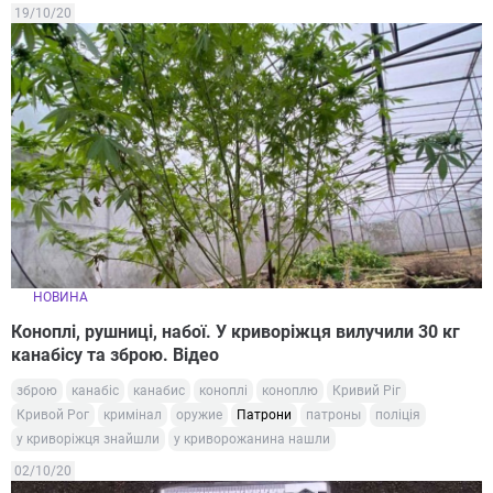
19/10/20
НОВИНА
Коноплі, рушниці, набої. У криворіжця вилучили 30 кг
канабісу та зброю. Відео
зброю
канабіс
канабис
коноплі
коноплю
Кривий Ріг
Кривой Рог
кримінал
оружие
Патрони
патроны
поліція
у криворіжця знайшли
у криворожанина нашли
02/10/20