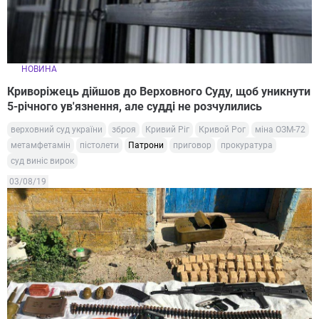
НОВИНА
Криворіжець дійшов до Верховного Суду, щоб уникнути
5-річного ув'язнення, але судді не розчулились
верховний суд україни
зброя
Кривий Ріг
Кривой Рог
міна ОЗМ-72
метамфетамін
пістолети
Патрони
приговор
прокуратура
суд виніс вирок
03/08/19