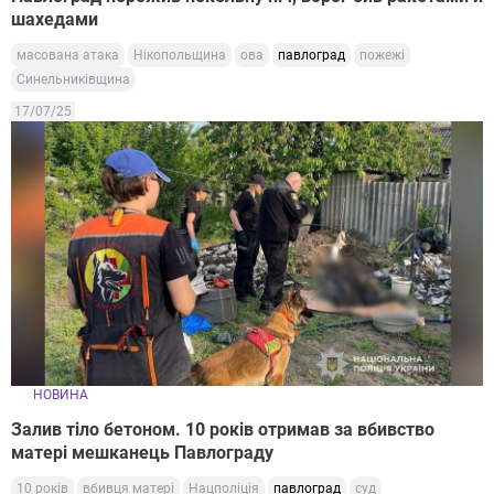
шахедами
масована атака
Нікопольщина
ова
павлоград
пожежі
Синельниківщина
17/07/25
НОВИНА
Залив тіло бетоном. 10 років отримав за вбивство
матері мешканець Павлограду
10 років
вбивця матері
Нацполіція
павлоград
суд