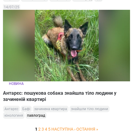
14/07/25
НОВИНА
Антарєс: пошукова собака знайшла тіло людини у
зачиненій квартирі
Антарєс
Бафі
зачинена квартира
знайшли тіло людини
кінологиня
павлоград
1
2
3
4
5
НАСТУПНА ›
ОСТАННЯ »