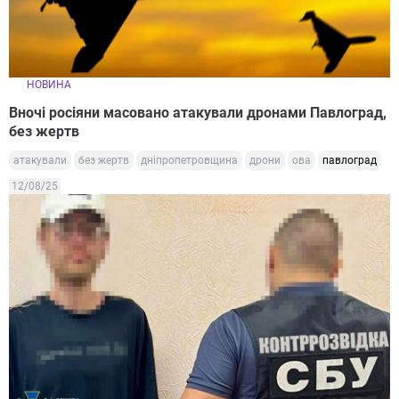
НОВИНА
Вночі росіяни масовано атакували дронами Павлоград,
без жертв
атакували
без жертв
дніпропетровщина
дрони
ова
павлоград
12/08/25