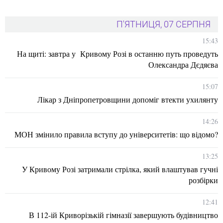
П'ЯТНИЦЯ, 07 СЕРПНЯ
15:43
На щиті: завтра у Кривому Розі в останню путь проведуть
Олександра Дєдяєва
15:07
Лікар з Дніпропетровщини допоміг втекти ухилянту
14:26
МОН змінило правила вступу до університетів: що відомо?
13:25
У Кривому Розі затримали стрілка, який влаштував гучні
розбірки
12:41
В 112-ій Криворізькій гімназії завершують будівництво