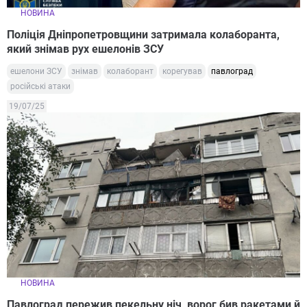
НОВИНА
Поліція Дніпропетровщини затримала колаборанта,
який знімав рух ешелонів ЗСУ
ешелони ЗСУ
знімав
колаборант
корегував
павлоград
російські атаки
19/07/25
НОВИНА
Павлоград пережив пекельну ніч, ворог бив ракетами й