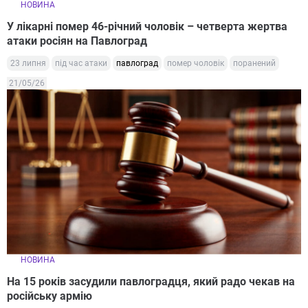
НОВИНА
У лікарні помер 46-річний чоловік – четверта жертва
атаки росіян на Павлоград
23 липня
під час атаки
павлоград
помер чоловік
поранений
21/05/26
НОВИНА
На 15 років засудили павлоградця, який радо чекав на
російську армію