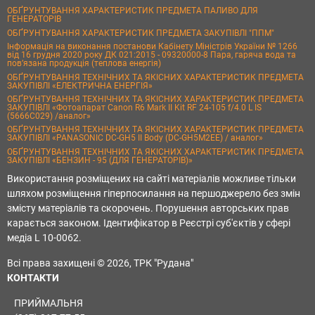
ОБҐРУНТУВАННЯ ХАРАКТЕРИСТИК ПРЕДМЕТА ПАЛИВО ДЛЯ
ГЕНЕРАТОРІВ
ОБҐРУНТУВАННЯ ХАРАКТЕРИСТИК ПРЕДМЕТА ЗАКУПІВЛІ "ППМ"
Інформація на виконання постанови Кабінету Міністрів України № 1266
від 16 грудня 2020 року ДК 021:2015 - 09320000-8 Пара, гаряча вода та
пов’язана продукція (теплова енергія)
ОБҐРУНТУВАННЯ ТЕХНІЧНИХ ТА ЯКІСНИХ ХАРАКТЕРИСТИК ПРЕДМЕТА
ЗАКУПІВЛІ «ЕЛЕКТРИЧНА ЕНЕРГІЯ»
ОБҐРУНТУВАННЯ ТЕХНІЧНИХ ТА ЯКІСНИХ ХАРАКТЕРИСТИК ПРЕДМЕТА
ЗАКУПІВЛІ «Фотоапарат Canon R6 Mark II Kit RF 24-105 f/4.0 L IS
(5666C029) /аналог»
ОБҐРУНТУВАННЯ ТЕХНІЧНИХ ТА ЯКІСНИХ ХАРАКТЕРИСТИК ПРЕДМЕТА
ЗАКУПІВЛІ «PANASONIC DC-GH5 II Body (DC-GH5M2EE) / аналог»
ОБҐРУНТУВАННЯ ТЕХНІЧНИХ ТА ЯКІСНИХ ХАРАКТЕРИСТИК ПРЕДМЕТА
ЗАКУПІВЛІ «БЕНЗИН - 95 (ДЛЯ ГЕНЕРАТОРІВ)»
Використання розміщених на сайті матеріалів можливе тільки
шляхом розміщення гіперпосилання на першоджерело без змін
змісту матеріалів та скорочень. Порушення авторських прав
карається законом. Ідентифікатор в Реєстрі суб'єктів у сфері
медіа L 10-0062.
Всі права захищені © 2026, ТРК "Рудана"
КОНТАКТИ
ПРИЙМАЛЬНЯ