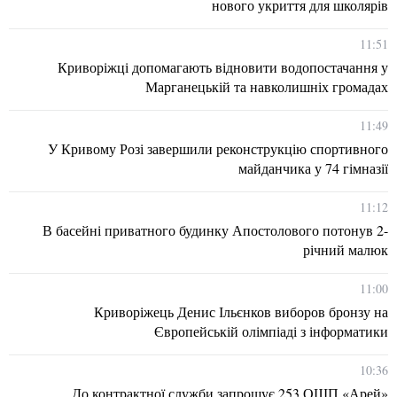
нового укриття для школярів
11:51
Криворіжці допомагають відновити водопостачання у
Марганецькій та навколишніх громадах
11:49
У Кривому Розі завершили реконструкцію спортивного
майданчика у 74 гімназії
11:12
В басейні приватного будинку Апостолового потонув 2-
річний малюк
11:00
Криворіжець Денис Ільєнков виборов бронзу на
Європейській олімпіаді з інформатики
10:36
До контрактної служби запрошує 253 ОШП «Арей»