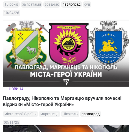
15 років
за ґратами
зрадник
павлоград
суд
10/04/26
НОВИНА
Павлограду, Нікополю та Марганцю вручили почесні
відзнаки «Місто-герой України»
міста-герої України
марганець
Нікоколь
павлоград
03/11/25