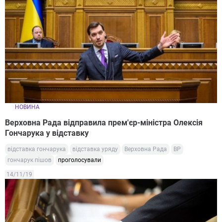
НОВИНА
Верховна Рада відправила прем'єр-міністра Олексія
Гончарука у відставку
відставка гончарука
відставка уряду
Верховна Рада
ВР
гончарук пішов
проголосували
14/11/19