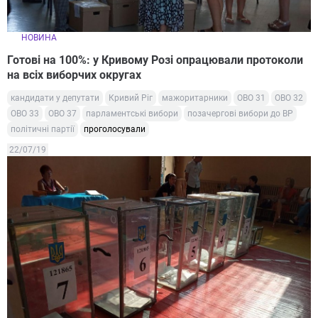
НОВИНА
Готові на 100%: у Кривому Розі опрацювали протоколи
на всіх виборчих округах
кандидати у депутати
Кривий Ріг
мажоритарники
ОВО 31
ОВО 32
ОВО 33
ОВО 37
парламентські вибори
позачергові вибори до ВР
політичні партії
проголосували
22/07/19