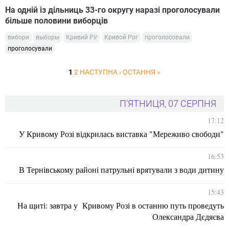
На одній із дільниць 33-го округу наразі проголосували
більше половини виборців
вибори
выборы
Кривий Ріг
Кривой Рог
проголосовали
проголосували
1
2
НАСТУПНА ›
ОСТАННЯ »
П'ЯТНИЦЯ, 07 СЕРПНЯ
17:12
У Кривому Розі відкрилась виставка "Мереживо свободи"
16:53
В Тернівському районі патрульні врятували з води дитину
15:43
На щиті: завтра у Кривому Розі в останню путь проведуть
Олександра Дєдяєва