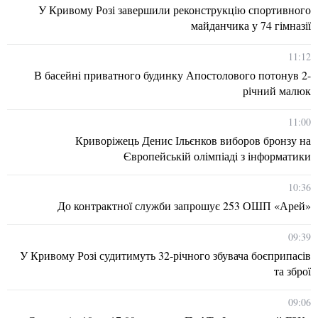
У Кривому Розі завершили реконструкцію спортивного
майданчика у 74 гімназії
11:12
В басейні приватного будинку Апостолового потонув 2-
річний малюк
11:00
Криворіжець Денис Ільєнков виборов бронзу на
Європейській олімпіаді з інформатики
10:36
До контрактної служби запрошує 253 ОШП «Арей»
09:39
У Кривому Розі судитимуть 32-річного збувача боєприпасів
та зброї
09:06