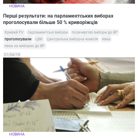
НОВИНА
Перші результати: на парламентських виборах
проголосували більше 50 % криворіжців
Кривий Ріг
парламентські вибори
позачергові вибори до ВР
проголосували
ЦВК
Центральна виборча комісія
явка
явка на виборах до ВР
21/04/19
НОВИНА