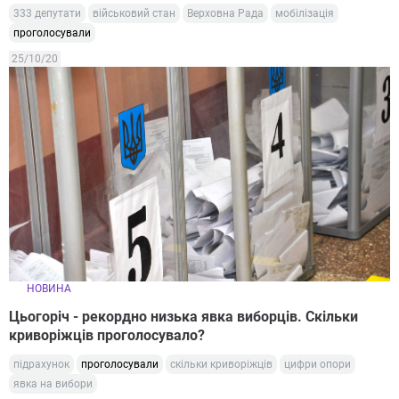
333 депутати
військовий стан
Верховна Рада
мобілізація
проголосували
25/10/20
НОВИНА
Цьогоріч - рекордно низька явка виборців. Скільки
криворіжців проголосувало?
підрахунок
проголосували
скільки криворіжців
цифри опори
явка на вибори