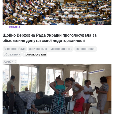
НОВИНА
Щойно Верховна Рада України проголосувала за
обмеження депутатської недоторканності
Верховна Рада
депутатська недоторканність
законопроєкт
обмеження
проголосували
23/07/19