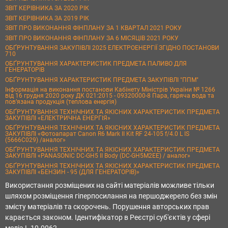
ЗВІТ КЕРІВНИКА ЗА 2020 РІК
ЗВІТ КЕРІВНИКА ЗА 2019 РІК
ЗВІТ ПРО ВИКОНАННЯ ФІНПЛАНУ ЗА 1 КВАРТАЛ 2021 РОКУ
ЗВІТ ПРО ВИКОНАННЯ ФІНПЛАНУ ЗА 6 МІСЯЦІВ 2021 РОКУ
ОБҐРУНТУВАННЯ ЗАКУПІВЛІ 2025 ЕЛЕКТРОЕНЕРГІЇ ЗГІДНО ПОСТАНОВИ
710
ОБҐРУНТУВАННЯ ХАРАКТЕРИСТИК ПРЕДМЕТА ПАЛИВО ДЛЯ
ГЕНЕРАТОРІВ
ОБҐРУНТУВАННЯ ХАРАКТЕРИСТИК ПРЕДМЕТА ЗАКУПІВЛІ "ППМ"
Інформація на виконання постанови Кабінету Міністрів України № 1266
від 16 грудня 2020 року ДК 021:2015 - 09320000-8 Пара, гаряча вода та
пов’язана продукція (теплова енергія)
ОБҐРУНТУВАННЯ ТЕХНІЧНИХ ТА ЯКІСНИХ ХАРАКТЕРИСТИК ПРЕДМЕТА
ЗАКУПІВЛІ «ЕЛЕКТРИЧНА ЕНЕРГІЯ»
ОБҐРУНТУВАННЯ ТЕХНІЧНИХ ТА ЯКІСНИХ ХАРАКТЕРИСТИК ПРЕДМЕТА
ЗАКУПІВЛІ «Фотоапарат Canon R6 Mark II Kit RF 24-105 f/4.0 L IS
(5666C029) /аналог»
ОБҐРУНТУВАННЯ ТЕХНІЧНИХ ТА ЯКІСНИХ ХАРАКТЕРИСТИК ПРЕДМЕТА
ЗАКУПІВЛІ «PANASONIC DC-GH5 II Body (DC-GH5M2EE) / аналог»
ОБҐРУНТУВАННЯ ТЕХНІЧНИХ ТА ЯКІСНИХ ХАРАКТЕРИСТИК ПРЕДМЕТА
ЗАКУПІВЛІ «БЕНЗИН - 95 (ДЛЯ ГЕНЕРАТОРІВ)»
Використання розміщених на сайті матеріалів можливе тільки
шляхом розміщення гіперпосилання на першоджерело без змін
змісту матеріалів та скорочень. Порушення авторських прав
карається законом. Ідентифікатор в Реєстрі суб'єктів у сфері
медіа L 10-0062.