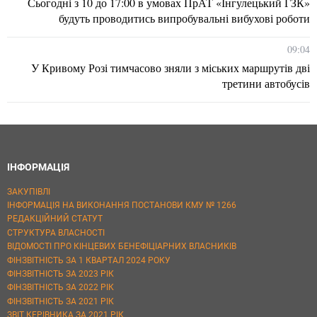
Сьогодні з 10 до 17:00 в умовах ПрАТ «Інгулецький ГЗК»
будуть проводитись випробувальні вибухові роботи
09:04
У Кривому Розі тимчасово зняли з міських маршрутів дві
третини автобусів
ІНФОРМАЦІЯ
ЗАКУПІВЛІ
ІНФОРМАЦІЯ НА ВИКОНАННЯ ПОСТАНОВИ КМУ № 1266
РЕДАКЦІЙНИЙ СТАТУТ
СТРУКТУРА ВЛАСНОСТІ
ВІДОМОСТІ ПРО КІНЦЕВИХ БЕНЕФІЦІАРНИХ ВЛАСНИКІВ
ФІНЗВІТНІСТЬ ЗА 1 КВАРТАЛ 2024 РОКУ
ФІНЗВІТНІСТЬ ЗА 2023 РІК
ФІНЗВІТНІСТЬ ЗА 2022 РІК
ФІНЗВІТНІСТЬ ЗА 2021 РІК
ЗВІТ КЕРІВНИКА ЗА 2021 РІК