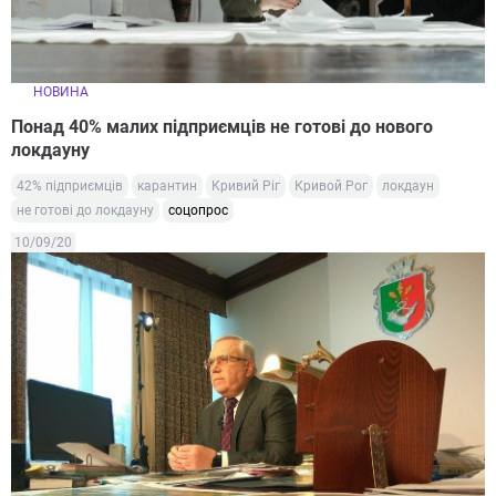
НОВИНА
Понад 40% малих підприємців не готові до нового
локдауну
42% підприємців
карантин
Кривий Ріг
Кривой Рог
локдаун
не готові до локдауну
соцопрос
10/09/20