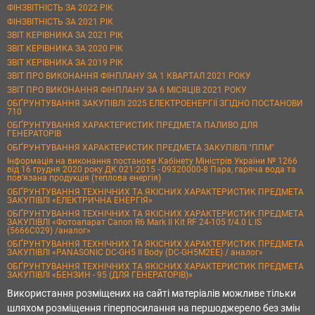
ФІНЗВІТНІСТЬ ЗА 2022 РІК
ФІНЗВІТНІСТЬ ЗА 2021 РІК
ЗВІТ КЕРІВНИКА ЗА 2021 РІК
ЗВІТ КЕРІВНИКА ЗА 2020 РІК
ЗВІТ КЕРІВНИКА ЗА 2019 РІК
ЗВІТ ПРО ВИКОНАННЯ ФІНПЛАНУ ЗА 1 КВАРТАЛ 2021 РОКУ
ЗВІТ ПРО ВИКОНАННЯ ФІНПЛАНУ ЗА 6 МІСЯЦІВ 2021 РОКУ
ОБҐРУНТУВАННЯ ЗАКУПІВЛІ 2025 ЕЛЕКТРОЕНЕРГІЇ ЗГІДНО ПОСТАНОВИ
710
ОБҐРУНТУВАННЯ ХАРАКТЕРИСТИК ПРЕДМЕТА ПАЛИВО ДЛЯ
ГЕНЕРАТОРІВ
ОБҐРУНТУВАННЯ ХАРАКТЕРИСТИК ПРЕДМЕТА ЗАКУПІВЛІ "ППМ"
Інформація на виконання постанови Кабінету Міністрів України № 1266
від 16 грудня 2020 року ДК 021:2015 - 09320000-8 Пара, гаряча вода та
пов’язана продукція (теплова енергія)
ОБҐРУНТУВАННЯ ТЕХНІЧНИХ ТА ЯКІСНИХ ХАРАКТЕРИСТИК ПРЕДМЕТА
ЗАКУПІВЛІ «ЕЛЕКТРИЧНА ЕНЕРГІЯ»
ОБҐРУНТУВАННЯ ТЕХНІЧНИХ ТА ЯКІСНИХ ХАРАКТЕРИСТИК ПРЕДМЕТА
ЗАКУПІВЛІ «Фотоапарат Canon R6 Mark II Kit RF 24-105 f/4.0 L IS
(5666C029) /аналог»
ОБҐРУНТУВАННЯ ТЕХНІЧНИХ ТА ЯКІСНИХ ХАРАКТЕРИСТИК ПРЕДМЕТА
ЗАКУПІВЛІ «PANASONIC DC-GH5 II Body (DC-GH5M2EE) / аналог»
ОБҐРУНТУВАННЯ ТЕХНІЧНИХ ТА ЯКІСНИХ ХАРАКТЕРИСТИК ПРЕДМЕТА
ЗАКУПІВЛІ «БЕНЗИН - 95 (ДЛЯ ГЕНЕРАТОРІВ)»
Використання розміщених на сайті матеріалів можливе тільки
шляхом розміщення гіперпосилання на першоджерело без змін