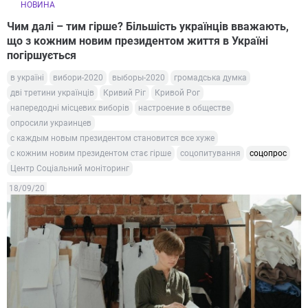
НОВИНА
Чим далі – тим гірше? Більшість українців вважають,
що з кожним новим президентом життя в Україні
погіршується
в україні
вибори-2020
выборы-2020
громадська думка
дві третини українців
Кривий Ріг
Кривой Рог
напередодні місцевих виборів
настроение в обществе
опросили украинцев
с каждым новым президентом становится все хуже
с кожним новим президентом стає гірше
соцопитування
соцопрос
Центр Соціальний моніторинг
18/09/20