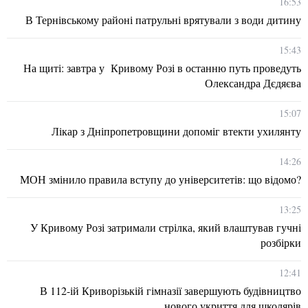
16:53
В Тернівському районі патрульні врятували з води дитину
15:43
На щиті: завтра у Кривому Розі в останню путь проведуть
Олександра Дєдяєва
15:07
Лікар з Дніпропетровщини допоміг втекти ухилянту
14:26
МОН змінило правила вступу до університетів: що відомо?
13:25
У Кривому Розі затримали стрілка, який влаштував гучні
розбірки
12:41
В 112-ій Криворізькій гімназії завершують будівництво
нового укриття для школярів