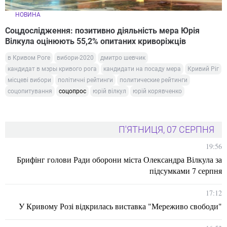
НОВИНА
Соцдослідження: позитивно діяльність мера Юрія
Вілкула оцінюють 55,2% опитаних криворіжців
в Кривом Роге
вибори-2020
дмитро шевчик
кандидат в мэры кривого рога
кандидати на посаду мера
Кривий Ріг
місцеві вибори
політичні рейтинги
политические рейтинги
соцопитування
соцопрос
юрій вілкул
юрій корявченко
П'ЯТНИЦЯ, 07 СЕРПНЯ
19:56
Брифінг голови Ради оборони міста Олександра Вілкула за
підсумками 7 серпня
17:12
У Кривому Розі відкрилась виставка "Мереживо свободи"