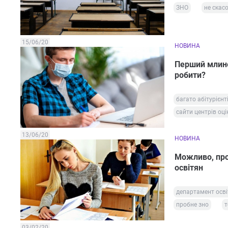
ЗНО
не скас
15/06/20
НОВИНА
Перший млине
робити?
багато абітурієнт
сайти центрів о
13/06/20
НОВИНА
Можливо, про
освітян
департамент осві
пробне зно
т
03/02/20