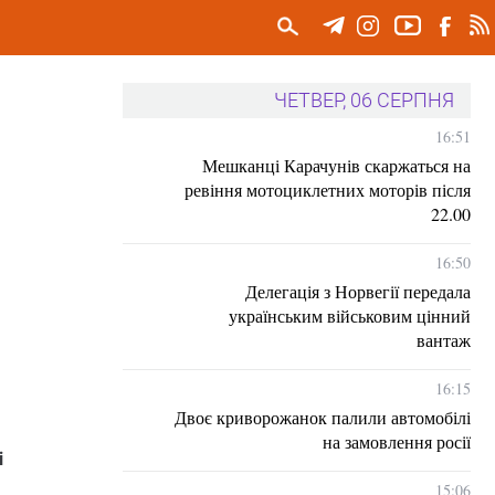
ЧЕТВЕР, 06 СЕРПНЯ
16:51
Мешканці Карачунів скаржаться на
ревіння мотоциклетних моторів після
22.00
16:50
Делегація з Норвегії передала
українським військовим цінний
вантаж
16:15
Двоє криворожанок палили автомобілі
на замовлення росії
і
15:06