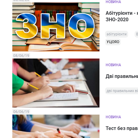
НОВИНА
Абітурієнти -
ЗНО-2020
абітурієнти
УЦОЯО
08/06/19
НОВИНА
Дві правильни
дві правильних ві
06/06/19
НОВИНА
Тест без прав