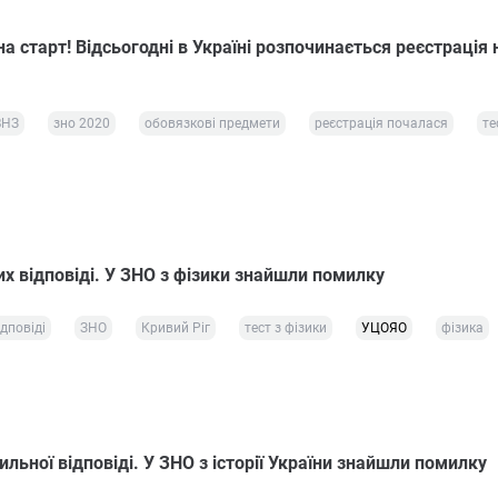
 на старт! Відсьогодні в Україні розпочинається реєстрація 
ВНЗ
зно 2020
обовязкові предмети
реєстрація почалася
те
х відповіді. У ЗНО з фізики знайшли помилку
дповіді
ЗНО
Кривий Ріг
тест з фізики
УЦОЯО
фізика
ильної відповіді. У ЗНО з історії України знайшли помилку