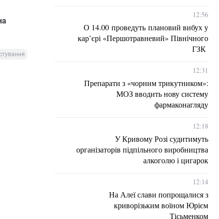
12:56
на
О 14.00 проведуть плановий вибух у
кар’єрі «Першотравневий» Північного
ГЗК
стування
12:31
Препарати з «чорним трикутником»:
МОЗ вводить нову систему
фармаконагляду
12:18
У Кривому Розі судитимуть
організаторів підпільного виробництва
алкоголю і цигарок
12:14
На Алеї слави попрощалися з
криворізьким воїном Юрієм
Тісьменком