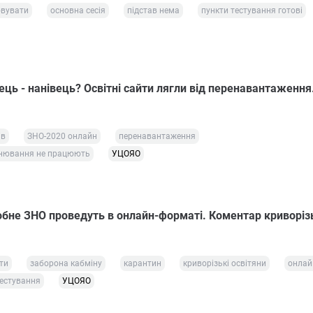
овувати
основна сесія
підстав нема
пункти тестування готові
ць - нанівець? Освітні сайти лягли від перенавантаження
ів
ЗНО-2020 онлайн
перенавантаження
цінювання не працюють
УЦОЯО
бне ЗНО проведуть в онлайн-форматі. Коментар криворіз
ти
заборона кабміну
карантин
криворізькі освітяни
онлай
естування
УЦОЯО