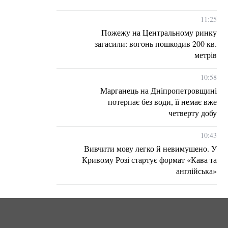
11:25
Пожежу на Центральному ринку
загасили: вогонь пошкодив 200 кв.
метрів
10:58
Марганець на Дніпропетровщині
потерпає без води, її немає вже
четверту добу
10:43
Вивчити мову легко й невимушено. У
Кривому Розі стартує формат «Кава та
англійська»