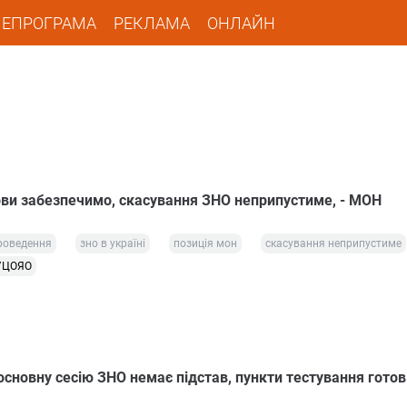
ЛЕПРОГРАМА
РЕКЛАМА
ОНЛАЙН
ови забезпечимо, скасування ЗНО неприпустиме, - МОН
роведення
зно в україні
позиція мон
скасування неприпустиме
УЦОЯО
сновну сесію ЗНО немає підстав, пункти тестування готов