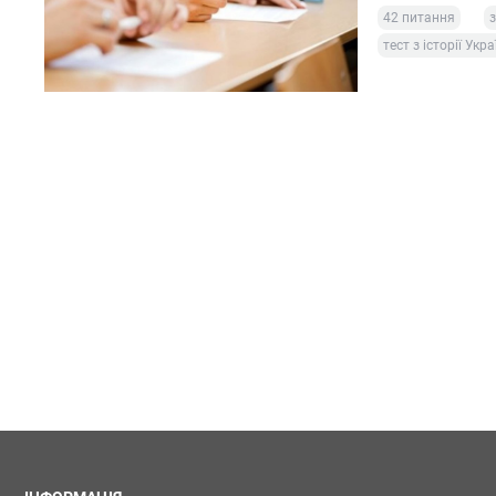
42 питання
тест з історії Укра