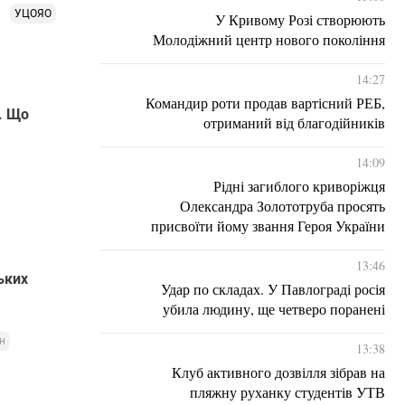
УЦОЯО
У Кривому Розі створюють
Молодіжний центр нового покоління
14:27
Командир роти продав вартісний РЕБ,
. Що
отриманий від благодійників
14:09
Рідні загиблого криворіжця
Олександра Золототруба просять
присвоїти йому звання Героя України
13:46
ьких
Удар по складах. У Павлограді росія
убила людину, ще четверо поранені
н
13:38
Клуб активного дозвілля зібрав на
пляжну руханку студентів УТВ