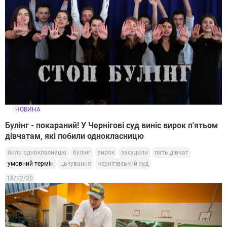
НОВИНА
Булінг - покараний! У Чернігові суд виніс вирок п'ятьом
дівчатам, які побили однокласницю
били однокласницю
булінг
вирок
засудили
пять дівчат
умовний термін
цькування
чернігівський суд
18/12/20