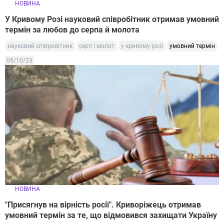
НОВИНА
У Кривому Розі науковий співробітник отримав умовний
термін за любов до серпа й молота
науковий співробітник
серп і молот
у кривому розі
умовний термін
05/10/23
НОВИНА
"Присягнув на вірність росії". Криворіжець отримав
умовний термін за те, що відмовився захищати Україну