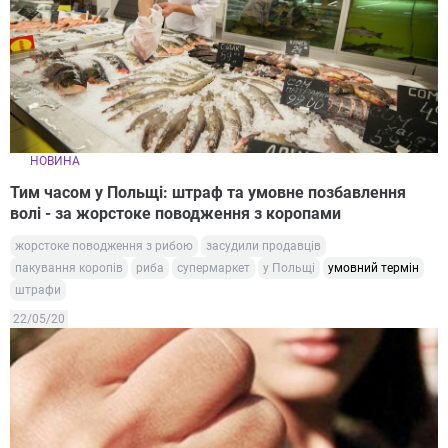
НОВИНА
Тим часом у Польщі: штраф та умовне позбавлення
волі - за жорстоке поводження з коропами
жорстоке поводження з рибою
засудили продавців
пакування коропів
риба
супермаркет
у Польщі
умовний термін
штрафи
22/05/20