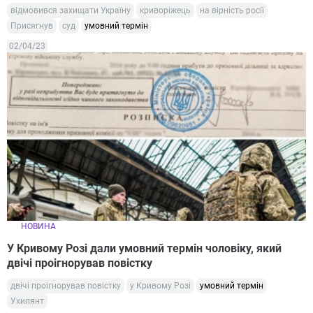
відмовився захищати Україну
криворіжець
на вірність росії
Присягнув
суд
умовний термін
02/04/23
НОВИНА
У Кривому Розі дали умовний термін чоловіку, який
двічі проігнорував повістку
двічі проігнорував повістку
у Кривому Розі
умовний термін
Ухилянт