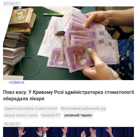
07/06/21
НОВИНА
Повз касу. У Кривому Розі адміністраторка стоматології
обкрадала лікаря
адміністраторка стоматології
Жовтневий районний суд
крала гроші з каси
Кривий Ріг
умовний термін
26/02/21