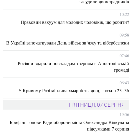
засудили двох зрадників
10:22
Правовий вакуум для молодих чоловіків, що робити?
09:58
В Україні започаткували День військ зв‘язку та кібербезпеки
07:46
Росіяни вдарили по складам з зерном в Апостолівській
громаді
06:43
У Кривому Розі мінлива хмарність, дощ, гроза. +23+36
П'ЯТНИЦЯ, 07 СЕРПНЯ
19:56
Брифінг голови Ради оборони міста Олександра Вілкула за
підсумками 7 серпня