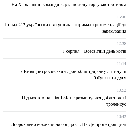
На Харківщині командир артдивізіону торгував тротилом
13:46
Понад 212 українських вступників отримали рекомендації до
зарахування
12:38
8 серпня – Всесвітній день котів
11:14
На Київщині російський дрон вбив трирічну дитину, її
бабусю та дідуся
10:52
Під мостом на ПівнГЗК не розминулися дві автівки і
тролейбус
10:42
Добровільно воювали на боці росії. На Дніпропетровщині