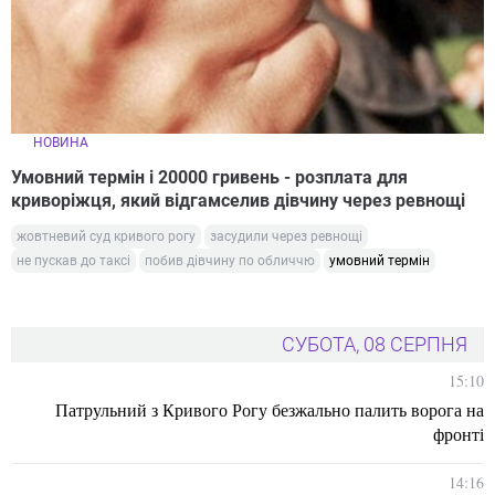
НОВИНА
Умовний термін і 20000 гривень - розплата для
криворіжця, який відгамселив дівчину через ревнощі
жовтневий суд кривого рогу
засудили через ревнощі
не пускав до таксі
побив дівчину по обличчю
умовний термін
СУБОТА, 08 СЕРПНЯ
15:10
Патрульний з Кривого Рогу безжально палить ворога на
фронті
14:16