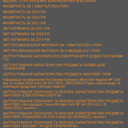
ВІДОМОСТІ ПРО КІНЦЕВИХ БЕНЕФІЦІАРНИХ ВЛАСНИКІВ
ФІНЗВІТНІСТЬ ЗА 1 КВАРТАЛ 2024 РОКУ
ФІНЗВІТНІСТЬ ЗА 2023 РІК
ФІНЗВІТНІСТЬ ЗА 2022 РІК
ФІНЗВІТНІСТЬ ЗА 2021 РІК
ЗВІТ КЕРІВНИКА ЗА 2021 РІК
ЗВІТ КЕРІВНИКА ЗА 2020 РІК
ЗВІТ КЕРІВНИКА ЗА 2019 РІК
ЗВІТ ПРО ВИКОНАННЯ ФІНПЛАНУ ЗА 1 КВАРТАЛ 2021 РОКУ
ЗВІТ ПРО ВИКОНАННЯ ФІНПЛАНУ ЗА 6 МІСЯЦІВ 2021 РОКУ
ОБҐРУНТУВАННЯ ЗАКУПІВЛІ 2025 ЕЛЕКТРОЕНЕРГІЇ ЗГІДНО ПОСТАНОВИ
710
ОБҐРУНТУВАННЯ ХАРАКТЕРИСТИК ПРЕДМЕТА ПАЛИВО ДЛЯ
ГЕНЕРАТОРІВ
ОБҐРУНТУВАННЯ ХАРАКТЕРИСТИК ПРЕДМЕТА ЗАКУПІВЛІ "ППМ"
Інформація на виконання постанови Кабінету Міністрів України № 1266
від 16 грудня 2020 року ДК 021:2015 - 09320000-8 Пара, гаряча вода та
пов’язана продукція (теплова енергія)
ОБҐРУНТУВАННЯ ТЕХНІЧНИХ ТА ЯКІСНИХ ХАРАКТЕРИСТИК ПРЕДМЕТА
ЗАКУПІВЛІ «ЕЛЕКТРИЧНА ЕНЕРГІЯ»
ОБҐРУНТУВАННЯ ТЕХНІЧНИХ ТА ЯКІСНИХ ХАРАКТЕРИСТИК ПРЕДМЕТА
ЗАКУПІВЛІ «Фотоапарат Canon R6 Mark II Kit RF 24-105 f/4.0 L IS
(5666C029) /аналог»
ОБҐРУНТУВАННЯ ТЕХНІЧНИХ ТА ЯКІСНИХ ХАРАКТЕРИСТИК ПРЕДМЕТА
ЗАКУПІВЛІ «PANASONIC DC-GH5 II Body (DC-GH5M2EE) / аналог»
ОБҐРУНТУВАННЯ ТЕХНІЧНИХ ТА ЯКІСНИХ ХАРАКТЕРИСТИК ПРЕДМЕТА
ЗАКУПІВЛІ «БЕНЗИН - 95 (ДЛЯ ГЕНЕРАТОРІВ)»