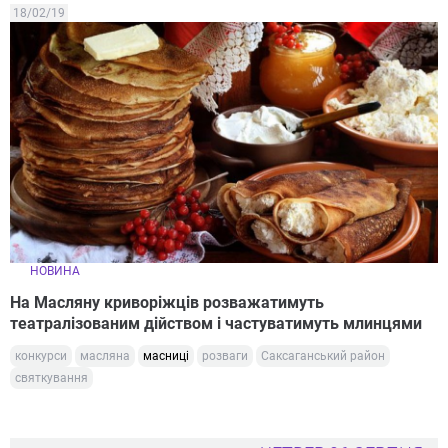
18/02/19
НОВИНА
На Масляну криворіжців розважатимуть
театралізованим дійством і частуватимуть млинцями
конкурси
масляна
масниці
розваги
Саксаганський район
святкування