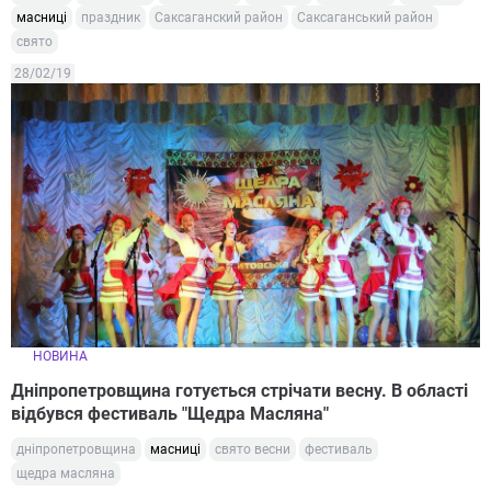
масниці
праздник
Саксаганский район
Саксаганський район
свято
28/02/19
НОВИНА
Дніпропетровщина готується стрічати весну. В області
відбувся фестиваль "Щедра Масляна"
дніпропетровщина
масниці
свято весни
фестиваль
щедра масляна