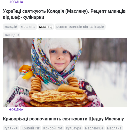
НОВИНА
Українці святкують Колодія (Масляну). Рецепт млинців
від шеф-кулінарки
колодій
масляна
масниці
рецепт млинців від кулінарів
04/03/19
НОВИНА
Криворіжці розпочинають святкувати Щедру Масляну
гуляння
Кривий Ріг
Кривой Рог
культура
масленица
масляна