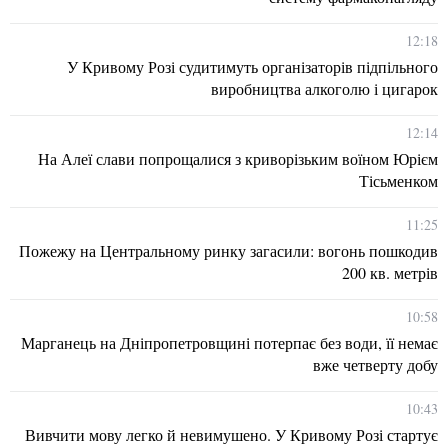
12:18
У Кривому Розі судитимуть організаторів підпільного
виробництва алкоголю і цигарок
12:14
На Алеї слави попрощалися з криворізьким воїном Юрієм
Тісьменком
11:25
Пожежу на Центральному ринку загасили: вогонь пошкодив
200 кв. метрів
10:58
Марганець на Дніпропетровщині потерпає без води, її немає
вже четверту добу
10:43
Вивчити мову легко й невимушено. У Кривому Розі стартує