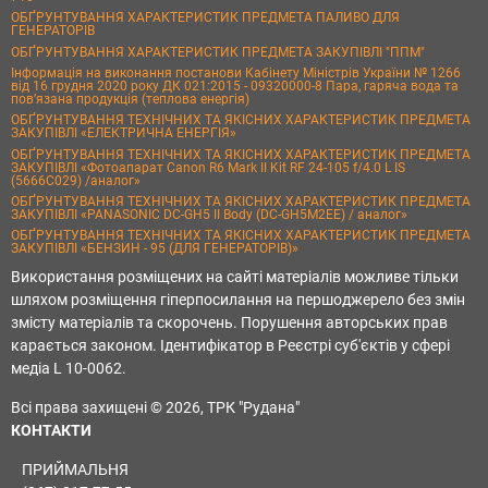
ОБҐРУНТУВАННЯ ХАРАКТЕРИСТИК ПРЕДМЕТА ПАЛИВО ДЛЯ
ГЕНЕРАТОРІВ
ОБҐРУНТУВАННЯ ХАРАКТЕРИСТИК ПРЕДМЕТА ЗАКУПІВЛІ "ППМ"
Інформація на виконання постанови Кабінету Міністрів України № 1266
від 16 грудня 2020 року ДК 021:2015 - 09320000-8 Пара, гаряча вода та
пов’язана продукція (теплова енергія)
ОБҐРУНТУВАННЯ ТЕХНІЧНИХ ТА ЯКІСНИХ ХАРАКТЕРИСТИК ПРЕДМЕТА
ЗАКУПІВЛІ «ЕЛЕКТРИЧНА ЕНЕРГІЯ»
ОБҐРУНТУВАННЯ ТЕХНІЧНИХ ТА ЯКІСНИХ ХАРАКТЕРИСТИК ПРЕДМЕТА
ЗАКУПІВЛІ «Фотоапарат Canon R6 Mark II Kit RF 24-105 f/4.0 L IS
(5666C029) /аналог»
ОБҐРУНТУВАННЯ ТЕХНІЧНИХ ТА ЯКІСНИХ ХАРАКТЕРИСТИК ПРЕДМЕТА
ЗАКУПІВЛІ «PANASONIC DC-GH5 II Body (DC-GH5M2EE) / аналог»
ОБҐРУНТУВАННЯ ТЕХНІЧНИХ ТА ЯКІСНИХ ХАРАКТЕРИСТИК ПРЕДМЕТА
ЗАКУПІВЛІ «БЕНЗИН - 95 (ДЛЯ ГЕНЕРАТОРІВ)»
Використання розміщених на сайті матеріалів можливе тільки
шляхом розміщення гіперпосилання на першоджерело без змін
змісту матеріалів та скорочень. Порушення авторських прав
карається законом. Ідентифікатор в Реєстрі суб'єктів у сфері
медіа L 10-0062.
Всі права захищені © 2026, ТРК "Рудана"
КОНТАКТИ
ПРИЙМАЛЬНЯ