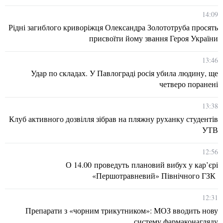
14:09
Рідні загиблого криворіжця Олександра Золототруба просять
присвоїти йому звання Героя України
13:46
Удар по складах. У Павлограді росія убила людину, ще
четверо поранені
13:38
Клуб активного дозвілля зібрав на пляжну руханку студентів
УТВ
12:56
О 14.00 проведуть плановий вибух у кар’єрі
«Першотравневий» Північного ГЗК
12:31
Препарати з «чорним трикутником»: МОЗ вводить нову
систему фармаконагляду