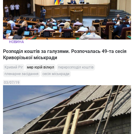
НОВИНА
Розподіл коштів за галузями. Розпочалась 49-та сесія
Криворізької міськради
Кривий Ріг
мер юрій вілкул
перерозподіл коштів
пленарне засідання
сесія міськради
03/07/19