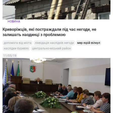
НОВИНА
Криворіжців, які постраждали під час негоди, не
залишать наодинці з проблемою
допомога від міста
ліквідація наслідків негоди
мер юрій вілкул
наслідки буревію
центрально-міський район
11/05/19