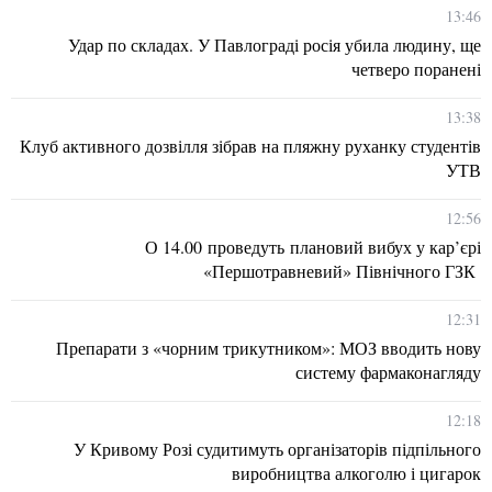
13:46
Удар по складах. У Павлограді росія убила людину, ще
четверо поранені
13:38
Клуб активного дозвілля зібрав на пляжну руханку студентів
УТВ
12:56
О 14.00 проведуть плановий вибух у кар’єрі
«Першотравневий» Північного ГЗК
12:31
Препарати з «чорним трикутником»: МОЗ вводить нову
систему фармаконагляду
12:18
У Кривому Розі судитимуть організаторів підпільного
виробництва алкоголю і цигарок