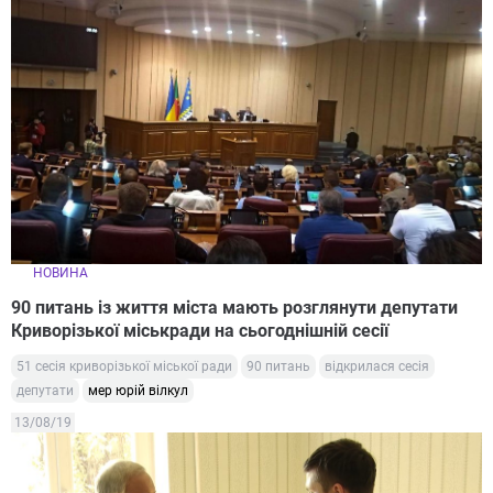
НОВИНА
90 питань із життя міста мають розглянути депутати
Криворізької міськради на сьогоднішній сесії
51 сесія криворізької міської ради
90 питань
відкрилася сесія
депутати
мер юрій вілкул
13/08/19