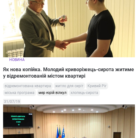
НОВИНА
Як нова копійка. Молодий криворіжець-сирота житиме
у відремонтованій містом квартирі
відремонтована квартира
житло для сиріт
Кривий Ріг
міська програма
мер юрій вілкул
хлопець-сирота
31/07/19