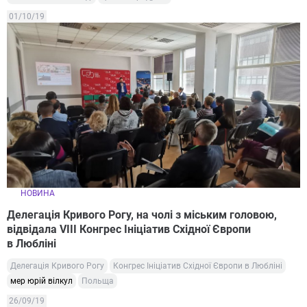
01/10/19
НОВИНА
Делегація Кривого Рогу, на чолі з міським головою,
відвідала VIII Конгрес Ініціатив Східної Європи
в Любліні
Делегація Кривого Рогу
Конгрес Ініціатив Східної Європи в Любліні
мер юрій вілкул
Польща
26/09/19