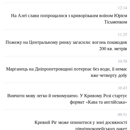
12:14
На Алеї слави попрощалися з криворізьким воїном Юрієм
Тісьменком
11:25
Пожежу на Центральному ринку загасили: вогонь пошкодив
200 кв. метрів
10:58
Марганець на Дніпропетровщині потерпає без води, її немає
вже четверту добу
10:43
Вивчити мову легко й невимушено. У Кривому Розі стартує
формат «Кава та англійська»
09:51
Кривий Ріг може опинитися у зоні досяжності
північнокорейських ракет