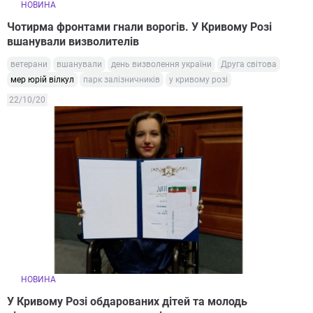
НОВИНА
Чотирма фронтами гнали ворогів. У Кривому Розі
вшанували визволителів
ветерани
вшанували
день визволення україни
Друга світова
мер юрій вілкул
парк залізничників
у кривому розі
22/10/20
НОВИНА
У Кривому Розі обдарованих дітей та молодь