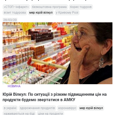
«СТОП–інфаркт»
безкоштовна програма
борис тодуров
візит тодурова
мер юрій вілкул
у Кривому Розі
28/03/20
НОВИНА
Юрій Вілкул: По ситуації з різким підвищенням цін на
продукти будемо звертатися в АМКУ
в україні
здорожчання продуктів
коронавірус
мер юрій вілкул
наживаються на біді
ціни на продукти