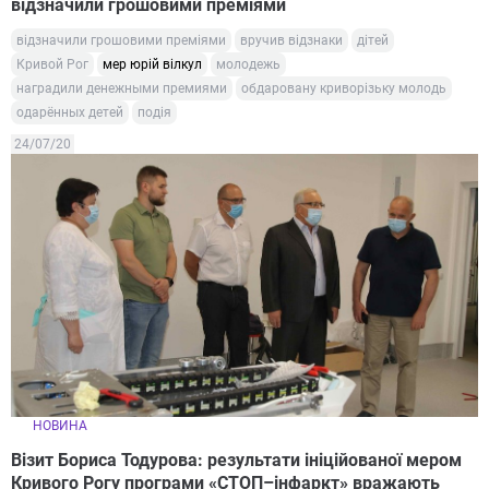
відзначили грошовими преміями
відзначили грошовими преміями
вручив відзнаки
дітей
Кривой Рог
мер юрій вілкул
молодежь
наградили денежными премиями
обдаровану криворізьку молодь
одарённых детей
подія
24/07/20
НОВИНА
Візит Бориса Тодурова: результати ініційованої мером
Кривого Рогу програми «СТОП–інфаркт» вражають