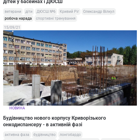
дітей у басейнах і ДЮСШ
ветерани
діти
ДЮСШ №6
Кривий Ріг
Олександр Вілкул
робоча нарада
спортивні тренування
15/09/21
НОВИНА
Будівництво нового корпусу Криворізького
онкодиспансеру - в активній фазі
активна фаза
будівництво
лонгобардо