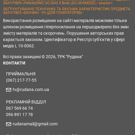
ЗАКУПІВЛІ «PANASONIC DC-GH5 II Body (DC-GH5M2EE) / аналог»
ОБҐРУНТУВАННЯ ТЕХНІЧНИХ ТА ЯКІСНИХ ХАРАКТЕРИСТИК ПРЕДМЕТА
ЗАКУПІВЛІ «БЕНЗИН - 95 (ДЛЯ ГЕНЕРАТОРІВ)»
Використання розміщених на сайті матеріалів можливе тільки
шляхом розміщення гіперпосилання на першоджерело без змін
змісту матеріалів та скорочень. Порушення авторських прав
карається законом. Ідентифікатор в Реєстрі суб'єктів у сфері
медіа L 10-0062.
Всі права захищені © 2026, ТРК "Рудана"
КОНТАКТИ
ПРИЙМАЛЬНЯ
(067) 217-77-55
tv@rudana.com.ua
РЕКЛАМНІЙ ВІДДІЛ
067 569 66 74
096 891 17 78
rudanamail@gmail.com