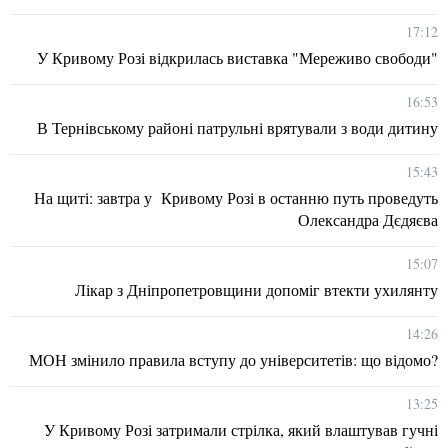
17:12
У Кривому Розі відкрилась виставка "Мереживо свободи"
16:53
В Тернівському районі патрульні врятували з води дитину
15:43
На щиті: завтра у Кривому Розі в останню путь проведуть
Олександра Дєдяєва
15:07
Лікар з Дніпропетровщини допоміг втекти ухилянту
14:26
МОН змінило правила вступу до університетів: що відомо?
13:25
У Кривому Розі затримали стрілка, який влаштував гучні