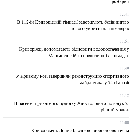
розбірки
12:41
В 112-ій Криворізькій гімназії завершують будівництво
нового укриття для школярів
11:51
Криворіжці допомагають відновити водопостачання у
Марганецькій та навколишніх громадах
11:49
У Кривому Розі завершили реконструкцію спортивного
майданчика у 74 гімназії
11:12
В басейні приватного будинку Апостолового потонув 2-
річний малюк
11:00
Криворіжець Денис Ільєнков виборов бронзу на