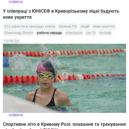
НОВИНА
У співпраці з ЮНІСЕФ в Криворізькому ліцеї будують
нове укриття
212 укриттів в закладах освіти
Кривий Ріг
ліцей
нове укриття
Олександр Вілкул
робоча нарада
співпраця
ще 10
юнісеф
12/06/24
НОВИНА
Спортивне літо в Кривому Розі: плавання та тренування