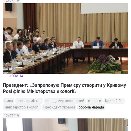
12/07/19
НОВИНА
Президент: «Запропоную Прем’єру створити у Кривому
Розі філію Міністерства екології»
амкр
арселорміттал
володимир зеленський
екологи
Кривий Ріг
міністерство екології
Президент України
робоча нарада
12/07/19