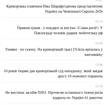
Криворізька плавчиня Ніка Шарафутдінова представлятиме
Україну на Чемпіонаті Європи-2026
15:13
Правим хуком - у нокдаун за вигуки «Слава росії!» У
Павлограді чоловік ударив любительку рф
14:44
Уламки - по газону. На криворізькій трасі ГАЗель врізалась у
вантажівку
13:06
10 років тюрми дав криворізький суд нападнику, який завдав
другу 16 ножових поранень
12:50
Не вистачає засобів ППО. Протягом останнього тижня росія
вдарила по Україні 61 ракетою