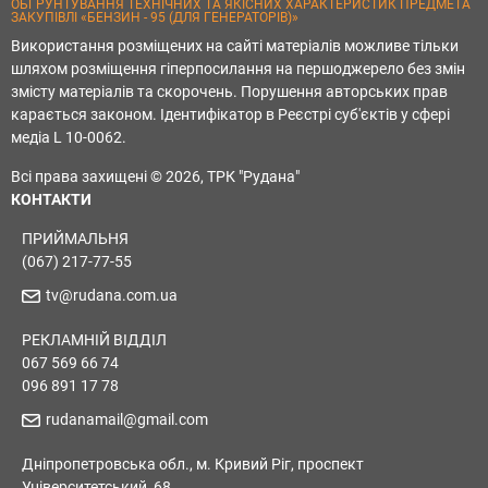
ОБҐРУНТУВАННЯ ТЕХНІЧНИХ ТА ЯКІСНИХ ХАРАКТЕРИСТИК ПРЕДМЕТА
ЗАКУПІВЛІ «БЕНЗИН - 95 (ДЛЯ ГЕНЕРАТОРІВ)»
Використання розміщених на сайті матеріалів можливе тільки
шляхом розміщення гіперпосилання на першоджерело без змін
змісту матеріалів та скорочень. Порушення авторських прав
карається законом. Ідентифікатор в Реєстрі суб'єктів у сфері
медіа L 10-0062.
Всі права захищені © 2026, ТРК "Рудана"
КОНТАКТИ
ПРИЙМАЛЬНЯ
(067) 217-77-55
tv@rudana.com.ua
РЕКЛАМНІЙ ВІДДІЛ
067 569 66 74
096 891 17 78
rudanamail@gmail.com
Дніпропетровська обл., м. Кривий Ріг, проспект
Університетський, 68