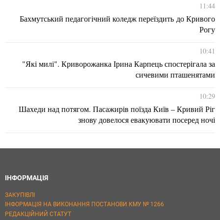
11:44
Бахмутський педагогічний коледж переїздить до Кривого
Рогу
10:41
"Які милі". Криворожанка Ірина Карпець спостерігала за
сичевими пташенятами
10:29
Шахеди над потягом. Пасажирів поїзда Київ – Кривий Ріг
знову довелося евакуювати посеред ночі
ІНФОРМАЦІЯ
ЗАКУПІВЛІ
ІНФОРМАЦІЯ НА ВИКОНАННЯ ПОСТАНОВИ КМУ № 1266
РЕДАКЦІЙНИЙ СТАТУТ