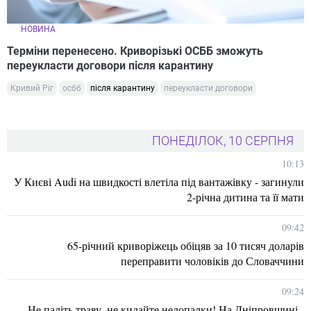
НОВИНА
Терміни перенесено. Криворізькі ОСББ зможуть
переукласти договори після карантину
Кривий Ріг
осбб
після карантину
переукласти договори
ПОНЕДІЛОК, 10 СЕРПНЯ
10:13
У Києві Audi на швидкості влетіла під вантажівку - загинули
2-річна дитина та її мати
09:42
65-річний криворіжець обіцяв за 10 тисяч доларів
переправити чоловіків до Словаччини
09:24
Не паліть траву, не кидайте недопалки! На Дніпровщині -