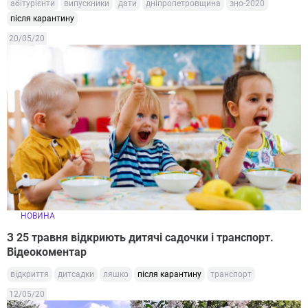
абітурієнти
випускники
дати
дніпропетровщина
зно-2020
після карантину
20/05/20
НОВИНА
З 25 травня відкриють дитячі садочки і транспорт.
Відеокоментар
відкриття
дитсадки
ляшко
після карантину
транспорт
12/05/20