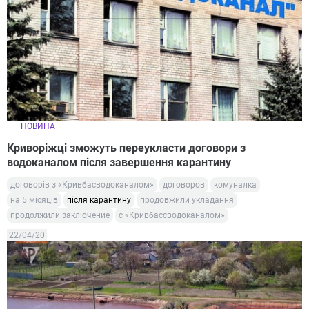
НОВИНА
Криворіжці зможуть переукласти договори з
водоканалом після завершення карантину
договорів з «Кривбасводоканалом»
договоров
комуналка
на 5 місяців
після карантину
продовжили укладання
продолжили заключение
с «Кривбассводоканалом»
22/04/20