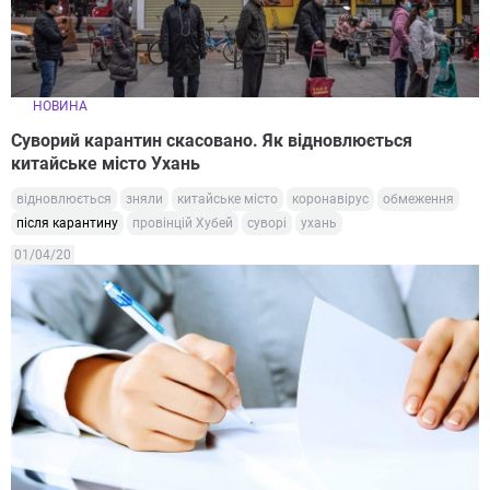
НОВИНА
Суворий карантин скасовано. Як відновлюється
китайське місто Ухань
відновлюється
зняли
китайське місто
коронавірус
обмеження
після карантину
провінцій Хубей
суворі
ухань
01/04/20