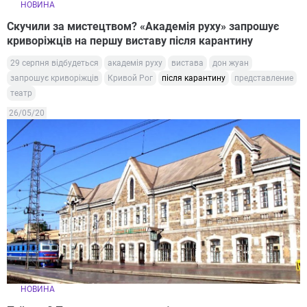
НОВИНА
Скучили за мистецтвом? «Академія руху» запрошує
криворіжців на першу виставу після карантину
29 серпня відбудеться
академія руху
вистава
дон жуан
запрошує криворіжців
Кривой Рог
після карантину
представление
театр
26/05/20
НОВИНА