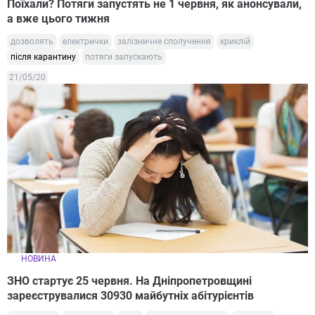
Поїхали? Потяги запустять не 1 червня, як анонсували,
а вже цього тижня
дозволять
електрички
залізничне сполучення
криклій
після карантину
потяги запускають
21/05/20
НОВИНА
ЗНО стартує 25 червня. На Дніпропетровщині
зареєструвалися 30930 майбутніх абітурієнтів