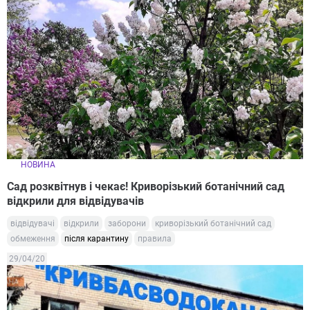
НОВИНА
Сад розквітнув і чекає! Криворізький ботанічний сад
відкрили для відвідувачів
відвідувачі
відкрили
заборони
криворізький ботанічний сад
обмеження
після карантину
правила
29/04/20