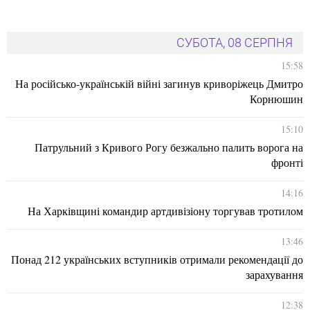
СУБОТА, 08 СЕРПНЯ
15:58
На російсько-українській війні загинув криворіжець Дмитро
Корнюшин
15:10
Патрульний з Кривого Рогу безжально палить ворога на
фронті
14:16
На Харківщині командир артдивізіону торгував тротилом
13:46
Понад 212 українських вступників отримали рекомендації до
зарахування
12:38