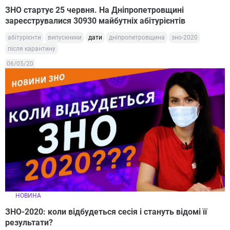
ЗНО стартує 25 червня. На Дніпропетровщині
зареєструвалися 30930 майбутніх абітурієнтів
абітурієнти
випускники
дати
дніпропетровщина
зно-2020
після карантину
06/05/20
НОВИНА
ЗНО-2020: коли відбудеться сесія і стануть відомі її
результати?