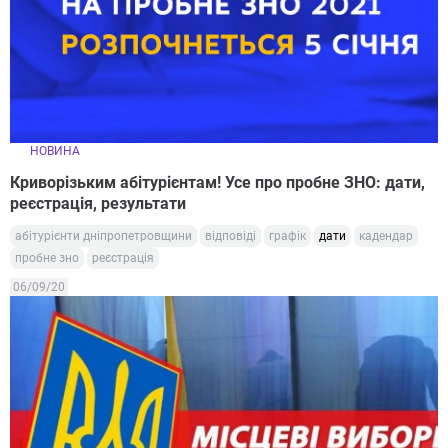
НОВИНА
Криворізьким абітурієнтам! Усе про пробне ЗНО: дати,
реєстрація, результати
абітурієнти дніпропетровщини
відповіді
графік
дати
кадендар
пробне зно
реєстрація
06/09/20