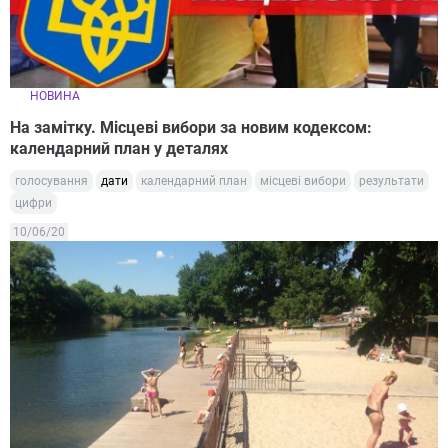
НОВИНА
На замітку. Місцеві вибори за новим кодексом:
календарний план у деталях
голосування
дати
календарний план
місцеві вибори
результати
цифри
10/06/20