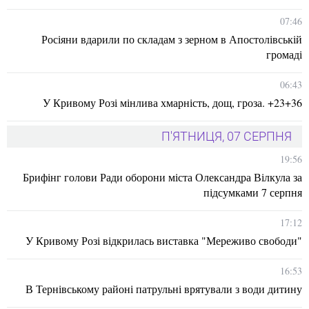
07:46
Росіяни вдарили по складам з зерном в Апостолівській
громаді
06:43
У Кривому Розі мінлива хмарність, дощ, гроза. +23+36
П'ЯТНИЦЯ, 07 СЕРПНЯ
19:56
Брифінг голови Ради оборони міста Олександра Вілкула за
підсумками 7 серпня
17:12
У Кривому Розі відкрилась виставка "Мереживо свободи"
16:53
В Тернівському районі патрульні врятували з води дитину