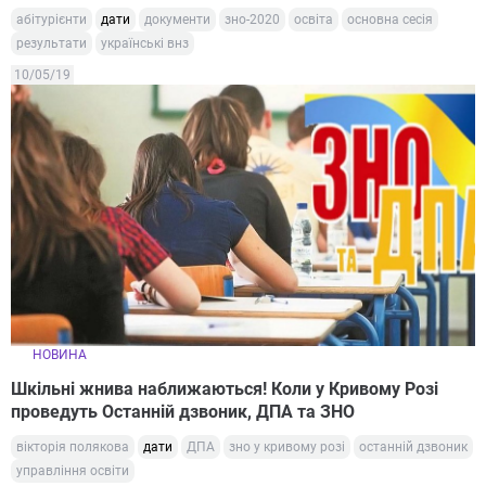
абітурієнти
дати
документи
зно-2020
освіта
основна сесія
результати
українські внз
10/05/19
НОВИНА
Шкільні жнива наближаються! Коли у Кривому Розі
проведуть Останній дзвоник, ДПА та ЗНО
вікторія полякова
дати
ДПА
зно у кривому розі
останній дзвоник
управління освіти