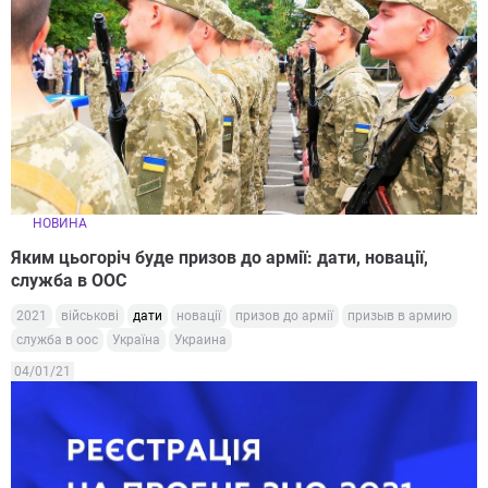
НОВИНА
Яким цьогоріч буде призов до армії: дати, новації,
служба в ООС
2021
військові
дати
новації
призов до армії
призыв в армию
служба в оос
Україна
Украина
04/01/21