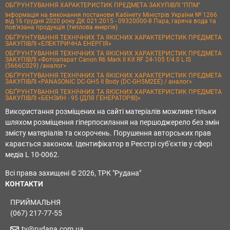
ОБҐРУНТУВАННЯ ХАРАКТЕРИСТИК ПРЕДМЕТА ЗАКУПІВЛІ "ППМ"
Інформація на виконання постанови Кабінету Міністрів України № 1266
від 16 грудня 2020 року ДК 021:2015 - 09320000-8 Пара, гаряча вода та
пов’язана продукція (теплова енергія)
ОБҐРУНТУВАННЯ ТЕХНІЧНИХ ТА ЯКІСНИХ ХАРАКТЕРИСТИК ПРЕДМЕТА
ЗАКУПІВЛІ «ЕЛЕКТРИЧНА ЕНЕРГІЯ»
ОБҐРУНТУВАННЯ ТЕХНІЧНИХ ТА ЯКІСНИХ ХАРАКТЕРИСТИК ПРЕДМЕТА
ЗАКУПІВЛІ «Фотоапарат Canon R6 Mark II Kit RF 24-105 f/4.0 L IS
(5666C029) /аналог»
ОБҐРУНТУВАННЯ ТЕХНІЧНИХ ТА ЯКІСНИХ ХАРАКТЕРИСТИК ПРЕДМЕТА
ЗАКУПІВЛІ «PANASONIC DC-GH5 II Body (DC-GH5M2EE) / аналог»
ОБҐРУНТУВАННЯ ТЕХНІЧНИХ ТА ЯКІСНИХ ХАРАКТЕРИСТИК ПРЕДМЕТА
ЗАКУПІВЛІ «БЕНЗИН - 95 (ДЛЯ ГЕНЕРАТОРІВ)»
Використання розміщених на сайті матеріалів можливе тільки
шляхом розміщення гіперпосилання на першоджерело без змін
змісту матеріалів та скорочень. Порушення авторських прав
карається законом. Ідентифікатор в Реєстрі суб'єктів у сфері
медіа L 10-0062.
Всі права захищені © 2026, ТРК "Рудана"
КОНТАКТИ
ПРИЙМАЛЬНЯ
(067) 217-77-55
tv@rudana.com.ua