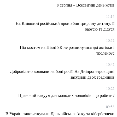
8 серпня – Всесвітній день котів
11:14
На Київщині російський дрон вбив трирічну дитину, її
бабусю та дідуся
10:52
Під мостом на ПівнГЗК не розминулися дві автівки і
тролейбус
10:42
Добровільно воювали на боці росії. На Дніпропетровщині
засудили двох зрадників
10:22
Правовий вакуум для молодих чоловіків, що робити?
09:58
В Україні започаткували День військ зв‘язку та кібербезпеки