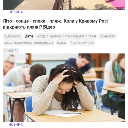
НОВИНА
Літо - сонце - спека - пляж. Коли у Кривому Розі
відкриють пляжі? Відео
відкриють
дати
когда в кривом роге откроют пляжи
коментар
місця відпочинку криворіжців
пляжі
у кривому розі
21/05/20
НОВИНА