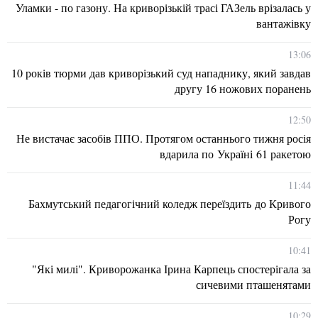
Уламки - по газону. На криворізькій трасі ГАЗель врізалась у
вантажівку
13:06
10 років тюрми дав криворізький суд нападнику, який завдав
другу 16 ножових поранень
12:50
Не вистачає засобів ППО. Протягом останнього тижня росія
вдарила по Україні 61 ракетою
11:44
Бахмутський педагогічний коледж переїздить до Кривого
Рогу
10:41
"Які милі". Криворожанка Ірина Карпець спостерігала за
сичевими пташенятами
10:29