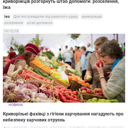
криворіжців розгорнуть штаб допомоги: розселення,
їжа
їжа
Для постраждалих від ракетного удару
криворіжців
розселення
штаб допомоги
19/12/18
НОВИНА
Криворізькі фахівці з гігієни харчування нагадують про
небезпеку харчових отруєнь