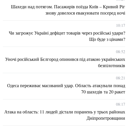
Шахеди над потягом. Пасажирів поїзда Київ – Кривий Ріг
знову довелося евакуювати посеред ночі
10:17
Чи загрожує Україні дефіцит товарів через російські удари?
Що буде з цінами?
08:52
Уночі російський Бєлгород опинився під атакою українських
безпілотників
08:21
Одеса переживає масований удар. Область атакували понад
70 шахедів та 20 ракет
08:17
Атака на область: 11 людей дістали поранень у трьох районах
Дніпропетровщини