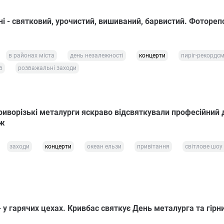
ні - святковий, урочистий, вишиваний, барвистий. Фоторе
в районах міста
день незалежності
концерти
пиріг-рекордс
в
розважальні заходи
риворізькі металурги яскраво відсвяткували професійний 
аж
заходи
концерти
океан ельзи
привітання
світлове шоу
- у гарячих цехах. Кривбас святкує День металурга та гірн