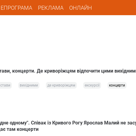
ЛЕПРОГРАМА
РЕКЛАМА
ОНЛАЙН
истави, концерти. Де криворіжцям відпочити цими вихідним
истави
вихідними
де криворіжцям
екскурсії
концерти
одне одному". Співак із Кривого Рогу Ярослав Малий не зас
 дає там концерти