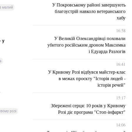
У Покровському районі завершують
в малий
благоустрій навколо ветеранського
хабу
16:58
У Великій Олександрівці поховали
 у
убитого російським дроном Максимка
і Едуарда Разлогів
а
16:41
У Кривому Розі відбувся майстер-клас
в межах проєкту "Історія людей -
історія речей"
.
15:17
Збережені серця: 10 років у Кривому
Розі діє програма "Стоп-інфаркт"
ивому розі
14:06