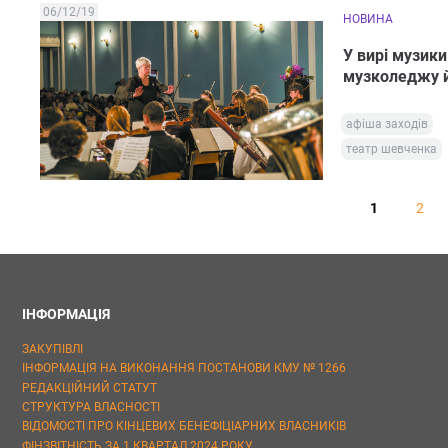
06/12/19
НОВИНА
У вирі музик
музколеджу й
афіша заходів
театр шевченка
1
2
ІНФОРМАЦІЯ
ЗАКУПІВЛІ
ІНФОРМАЦІЯ НА ВИКОНАННЯ ПОСТАНОВИ КМУ № 1266
РЕДАКЦІЙНИЙ СТАТУТ
СТРУКТУРА ВЛАСНОСТІ
ВІДОМОСТІ ПРО КІНЦЕВИХ БЕНЕФІЦІАРНИХ ВЛАСНИКІВ
ФІНЗВІТНІСТЬ ЗА 1 КВАРТАЛ 2024 РОКУ