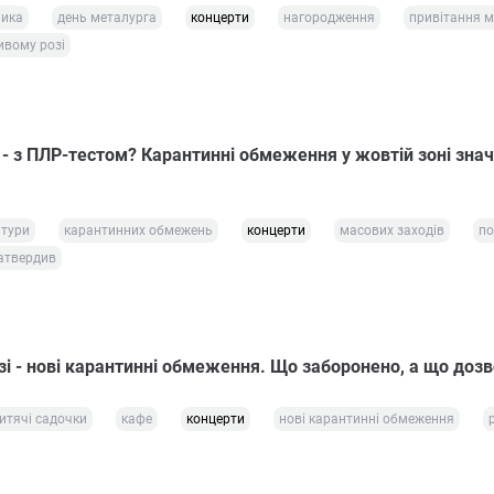
ника
день металурга
концерти
нагородження
привітання 
ивому розі
 - з ПЛР-тестом? Карантинні обмеження у жовтій зоні зна
ьтури
карантинних обмежень
концерти
масових заходів
по
атвердив
зі - нові карантинні обмеження. Що заборонено, а що доз
итячі садочки
кафе
концерти
нові карантинні обмеження