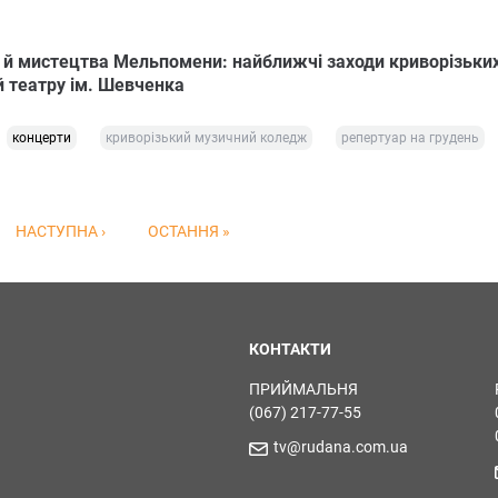
и й мистецтва Мельпомени: найближчі заходи криворізьки
 театру ім. Шевченка
концерти
криворізький музичний коледж
репертуар на грудень
НАСТУПНА ›
ОСТАННЯ »
КОНТАКТИ
ПРИЙМАЛЬНЯ
(067) 217-77-55
tv@rudana.com.ua