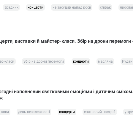
зрадник
концерти
не засудив напад росії
співак
яросла
ерти, виставки й майстер-класи. Збір на дрони перемоги -
ер-класи
Збір на дрони перемоги
концерти
масляна
Рудан
ьогодні наповнений святковими емоціями і дитячим сміхом
аж
тавки
день незалежності
концерти
святковий настрій
у кр