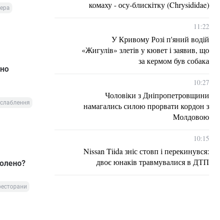
комаху - осу-блискітку (Chrysididae)
мера
11:22
У Кривому Розі п'яний водій
«Жигулів» злетів у кювет і заявив, що
за кермом був собака
чно
10:27
Чоловіки з Дніпропетровщини
слаблення
намагались силою прорвати кордон з
Молдовою
10:15
Nissan Tiida зніс стовп і перекинувся:
двоє юнаків травмувалися в ДТП
волено?
ресторани