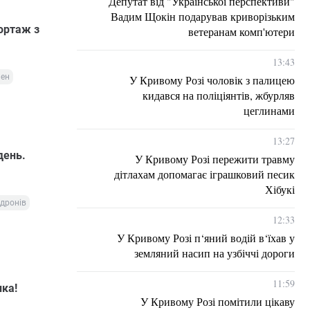
Депутат від "Української перспективи"
Вадим Щокін подарував криворізьким
портаж з
ветеранам комп'ютери
13:43
мен
У Кривому Розі чоловік з палицею
кидався на поліціянтів, жбурляв
цеглинами
13:27
день.
У Кривому Розі пережити травму
дітлахам допомагає іграшковий песик
Хібукі
 дронів
12:33
У Кривому Розі п‘яний водій в‘їхав у
земляний насип на узбіччі дороги
11:59
ика!
У Кривому Розі помітили цікаву