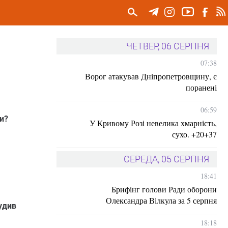
ЧЕТВЕР, 06 СЕРПНЯ
07:38
Ворог атакував Дніпропетровщину, є
поранені
06:59
и?
У Кривому Розі невелика хмарність,
сухо. +20+37
СЕРЕДА, 05 СЕРПНЯ
18:41
Брифінг голови Ради оборони
Олександра Вілкула за 5 серпня
удив
18:18