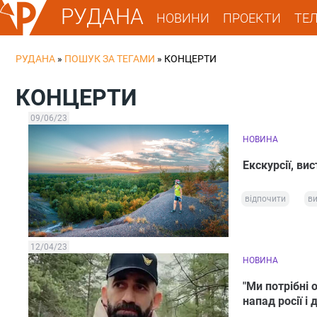
РУДАНА
НОВИНИ
ПРОЕКТИ
ТЕ
РУДАНА
»
ПОШУК ЗА ТЕГАМИ
»
КОНЦЕРТИ
КОНЦЕРТИ
09/06/23
НОВИНА
Екскурсії, в
відпочити
в
12/04/23
НОВИНА
"Ми потрібні 
напад росії і