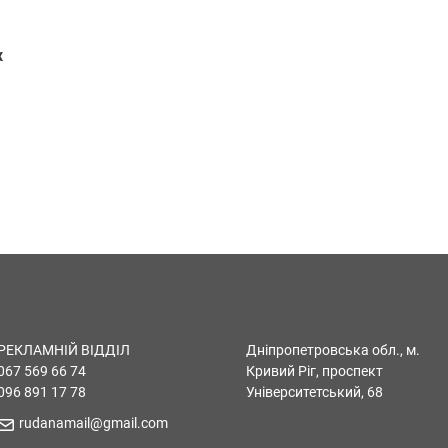
х
РЕКЛАМНІЙ ВІДДІЛ
Дніпропетровська обл., м.
067 569 66 74
Кривий Ріг, проспект
096 891 17 78
Університетський, 68
rudanamail@gmail.com