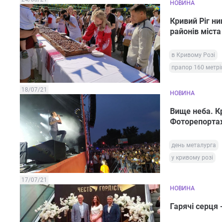
НОВИНА
Кривий Ріг ни
районів міста
в Кривому Розі
прапор 160 метрі
18/07/21
НОВИНА
Вище неба. К
Фоторепорт
день металурга
у кривому розі
17/07/21
НОВИНА
Гарячі серця 