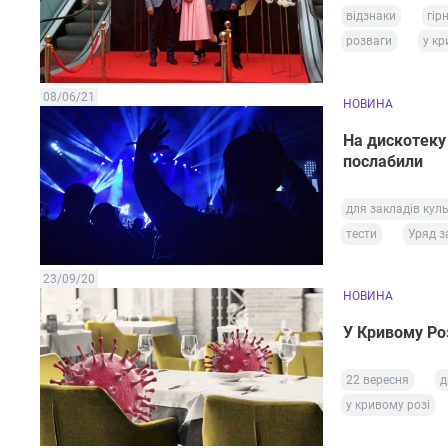
відзнаки
гір
розваги
у кр
08/06/21
НОВИНА
На дискотеку
послабили
для закладів кул
тести
Уряд з
23/09/20
НОВИНА
У Кривому Ро
22 вересня
д
у кривому розі