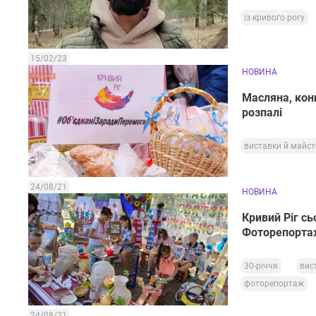
із кривого рогу
15/02/23
НОВИНА
Масляна, конц
розпалі
виставки й майст
24/08/21
НОВИНА
Кривий Ріг с
Фоторепорт
30-річчя
вис
фоторепортаж
24/08/21