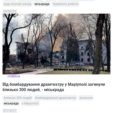
куди влучив шахед
міськрада
тривають роботи
25/03/22
НОВИНА
Від бомбардування драмтеатру у Маріуполі загинули
близько 300 людей, - міськрада
близько 300 людей
бомбардування драмтеатру
загинули
міськрада
у Маріуполі
27/10/21