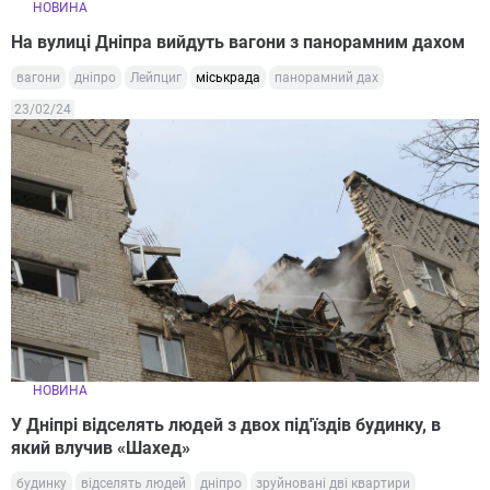
НОВИНА
На вулиці Дніпра вийдуть вагони з панорамним дахом
вагони
дніпро
Лейпциг
міськрада
панорамний дах
23/02/24
НОВИНА
У Дніпрі відселять людей з двох під'їздів будинку, в
який влучив «Шахед»
будинку
відселять людей
дніпро
зруйновані дві квартири