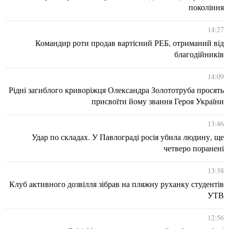
покоління
14:27
Командир роти продав вартісний РЕБ, отриманий від
благодійників
14:09
Рідні загиблого криворіжця Олександра Золототруба просять
присвоїти йому звання Героя України
13:46
Удар по складах. У Павлограді росія убила людину, ще
четверо поранені
13:38
Клуб активного дозвілля зібрав на пляжну руханку студентів
УТВ
12:56