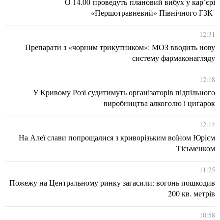
О 14.00 проведуть плановий вибух у кар’єрі
«Першотравневий» Північного ГЗК
12:31
Препарати з «чорним трикутником»: МОЗ вводить нову
систему фармаконагляду
12:18
У Кривому Розі судитимуть організаторів підпільного
виробництва алкоголю і цигарок
12:14
На Алеї слави попрощалися з криворізьким воїном Юрієм
Тісьменком
11:25
Пожежу на Центральному ринку загасили: вогонь пошкодив
200 кв. метрів
10:58