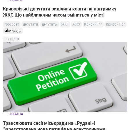
Криворізькі депутати виділили кошти на підтримку
ЖКГ. Що найближчим часом зміниться у місті
горсовет
депутати
депутаты
ЖКГ
ЖКХ
Кривий Ріг
Кривой Рог
міськрада
11/12/18
НОВИНА
Транслювати сесії міськради на «Рудані»!
Зареєстрована нова петиція на електронному