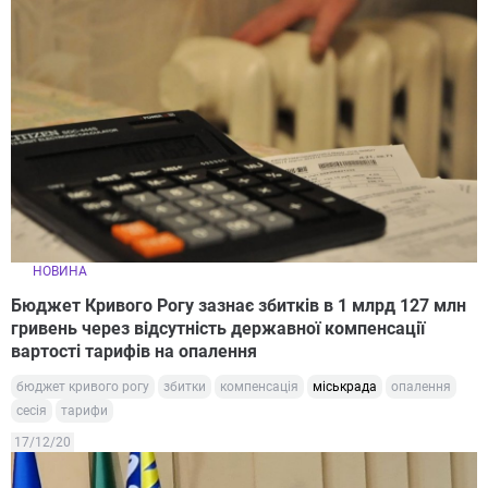
НОВИНА
Бюджет Кривого Рогу зазнає збитків в 1 млрд 127 млн
гривень через відсутність державної компенсації
вартості тарифів на опалення
бюджет кривого рогу
збитки
компенсація
міськрада
опалення
сесія
тарифи
17/12/20