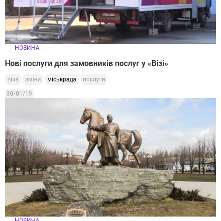
НОВИНА
Нові послуги для замовників послуг у «Візі»
віза
зміни
міськрада
послуги
30/01/19
НОВИНА