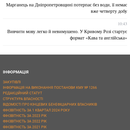
Марганець на Дніпропетровщині потерпає без води, її немає
вже четверту добу
10:43
Вивчити мову легко й невимушено. У Кривому Розі стартує
формат «Кава та англійська»
ІНФОРМАЦІЯ
ЗАКУПІВЛІ
ІНФОРМАЦІЯ НА ВИКОНАННЯ ПОСТАНОВИ КМУ № 1266
РЕДАКЦІЙНИЙ СТАТУТ
СТРУКТУРА ВЛАСНОСТІ
ВІДОМОСТІ ПРО КІНЦЕВИХ БЕНЕФІЦІАРНИХ ВЛАСНИКІВ
ФІНЗВІТНІСТЬ ЗА 1 КВАРТАЛ 2024 РОКУ
ФІНЗВІТНІСТЬ ЗА 2023 РІК
ФІНЗВІТНІСТЬ ЗА 2022 РІК
ФІНЗВІТНІСТЬ ЗА 2021 РІК