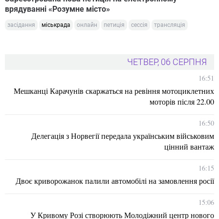
врядуванні «Розумне місто»
засідання
міськрада
онлайн
петиція
сессія
трансляція
ЧЕТВЕР, 06 СЕРПНЯ
16:51
Мешканці Карачунів скаржаться на ревіння мотоциклетних
моторів після 22.00
16:50
Делегація з Норвегії передала українським військовим
цінний вантаж
16:15
Двоє криворожанок палили автомобілі на замовлення росії
15:06
У Кривому Розі створюють Молодіжний центр нового