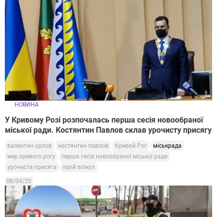
НОВИНА
У Кривому Розі розпочалась перша сесія новообраної
міської ради. Костянтин Павлов склав урочисту присягу
валентин орлов
костянтин павлов
Кривой Рог
міськрада
мер кривого рогу
перша сесія новообраної міської ради
урочиста присяга
юрій вілкул
08/04/20