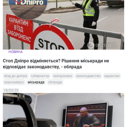
НОВИНА
Стоп Дніпро відміняється? Рішення міськради не
відповідає законодавству, - облрада
вїзд до дніпра
губернатор
заборонено
законодавство
карантин
коронавірус
міськрада
облрада
18/03/20