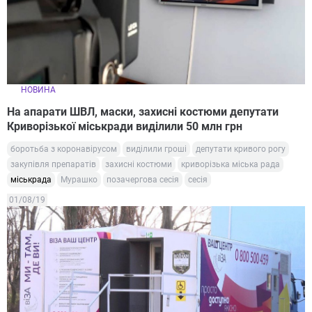
НОВИНА
На апарати ШВЛ, маски, захисні костюми депутати
Криворізької міськради виділили 50 млн грн
боротьба з коронавірусом
виділили гроші
депутати кривого рогу
закупівля препаратів
захисні костюми
криворізька міська рада
міськрада
Мурашко
позачергова сесія
сесія
01/08/19