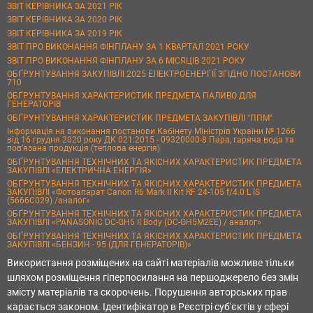
ЗВІТ КЕРІВНИКА ЗА 2021 РІК
ЗВІТ КЕРІВНИКА ЗА 2020 РІК
ЗВІТ КЕРІВНИКА ЗА 2019 РІК
ЗВІТ ПРО ВИКОНАННЯ ФІНПЛАНУ ЗА 1 КВАРТАЛ 2021 РОКУ
ЗВІТ ПРО ВИКОНАННЯ ФІНПЛАНУ ЗА 6 МІСЯЦІВ 2021 РОКУ
ОБҐРУНТУВАННЯ ЗАКУПІВЛІ 2025 ЕЛЕКТРОЕНЕРГІЇ ЗГІДНО ПОСТАНОВИ
710
ОБҐРУНТУВАННЯ ХАРАКТЕРИСТИК ПРЕДМЕТА ПАЛИВО ДЛЯ
ГЕНЕРАТОРІВ
ОБҐРУНТУВАННЯ ХАРАКТЕРИСТИК ПРЕДМЕТА ЗАКУПІВЛІ "ППМ"
Інформація на виконання постанови Кабінету Міністрів України № 1266
від 16 грудня 2020 року ДК 021:2015 - 09320000-8 Пара, гаряча вода та
пов’язана продукція (теплова енергія)
ОБҐРУНТУВАННЯ ТЕХНІЧНИХ ТА ЯКІСНИХ ХАРАКТЕРИСТИК ПРЕДМЕТА
ЗАКУПІВЛІ «ЕЛЕКТРИЧНА ЕНЕРГІЯ»
ОБҐРУНТУВАННЯ ТЕХНІЧНИХ ТА ЯКІСНИХ ХАРАКТЕРИСТИК ПРЕДМЕТА
ЗАКУПІВЛІ «Фотоапарат Canon R6 Mark II Kit RF 24-105 f/4.0 L IS
(5666C029) /аналог»
ОБҐРУНТУВАННЯ ТЕХНІЧНИХ ТА ЯКІСНИХ ХАРАКТЕРИСТИК ПРЕДМЕТА
ЗАКУПІВЛІ «PANASONIC DC-GH5 II Body (DC-GH5M2EE) / аналог»
ОБҐРУНТУВАННЯ ТЕХНІЧНИХ ТА ЯКІСНИХ ХАРАКТЕРИСТИК ПРЕДМЕТА
ЗАКУПІВЛІ «БЕНЗИН - 95 (ДЛЯ ГЕНЕРАТОРІВ)»
Використання розміщених на сайті матеріалів можливе тільки
шляхом розміщення гіперпосилання на першоджерело без змін
змісту матеріалів та скорочень. Порушення авторських прав
карається законом. Ідентифікатор в Реєстрі суб'єктів у сфері