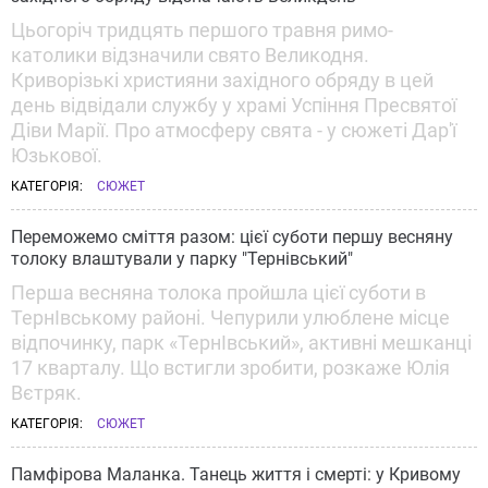
Цьогоріч тридцять першого травня римо-
католики відзначили свято Великодня.
Криворізькі християни західного обряду в цей
день відвідали службу у храмі Успіння Пресвятої
Діви Марії. Про атмосферу свята - у сюжеті Дар'ї
Юзькової.
КАТЕГОРІЯ:
СЮЖЕТ
Переможемо сміття разом: цієї суботи першу весняну
толоку влаштували у парку "Тернівський"
Перша весняна толока пройшла цієї суботи в
ТернІвському районі. Чепурили улюблене місце
відпочинку, парк «ТернІвський», активні мешканці
17 кварталу. Що встигли зробити, розкаже Юлія
Вєтряк.
КАТЕГОРІЯ:
СЮЖЕТ
Памфірова Маланка. Танець життя і смерті: у Кривому