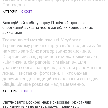
Проводова.
КАТЕГОРІЯ:
СЮЖЕТ
Благодійний забіг: у парку Північний провели
спортивний захід на честь загиблих криворізьких
захисників
Тисяча двісті метрів пам‘яті. У суботу в
Тернівському районі стартував благодійний забіг
на честь загиблих криворізьких захисників.
Спортивний захід пройшов в межах міської акції
«Сім тижнів, сім районів, сім пікапів». Для
учасників організатори підготували різноманітні
локації, виставки, фотозони. Ті, хто бажав,
долучились до традиційного плетіння сіток для
бійців. Більше розкаже Надія Шевченко.
КАТЕГОРІЯ:
СЮЖЕТ
Світле свято Воскресіння: криворізькі християни
західного обряду відзначають Великдень