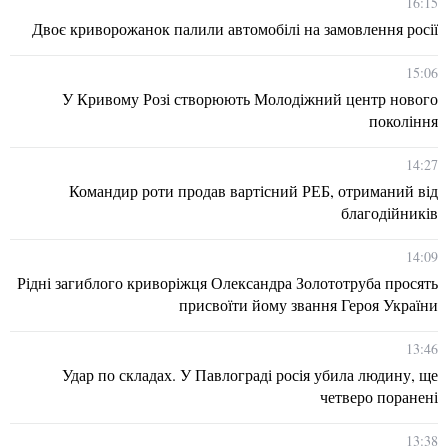
16:15
Двоє криворожанок палили автомобілі на замовлення росії
15:06
У Кривому Розі створюють Молодіжний центр нового
покоління
14:27
Командир роти продав вартісний РЕБ, отриманий від
благодійників
14:09
Рідні загиблого криворіжця Олександра Золототруба просять
присвоїти йому звання Героя України
13:46
Удар по складах. У Павлограді росія убила людину, ще
четверо поранені
13:38