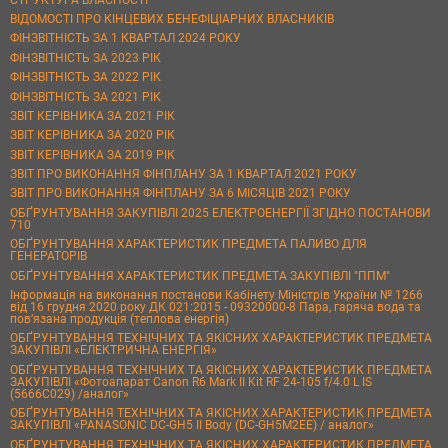
ВІДОМОСТІ ПРО КІНЦЕВИХ БЕНЕФІЦІАРНИХ ВЛАСНИКІВ
ФІНЗВІТНІСТЬ ЗА 1 КВАРТАЛ 2024 РОКУ
ФІНЗВІТНІСТЬ ЗА 2023 РІК
ФІНЗВІТНІСТЬ ЗА 2022 РІК
ФІНЗВІТНІСТЬ ЗА 2021 РІК
ЗВІТ КЕРІВНИКА ЗА 2021 РІК
ЗВІТ КЕРІВНИКА ЗА 2020 РІК
ЗВІТ КЕРІВНИКА ЗА 2019 РІК
ЗВІТ ПРО ВИКОНАННЯ ФІНПЛАНУ ЗА 1 КВАРТАЛ 2021 РОКУ
ЗВІТ ПРО ВИКОНАННЯ ФІНПЛАНУ ЗА 6 МІСЯЦІВ 2021 РОКУ
ОБҐРУНТУВАННЯ ЗАКУПІВЛІ 2025 ЕЛЕКТРОЕНЕРГІЇ ЗГІДНО ПОСТАНОВИ
710
ОБҐРУНТУВАННЯ ХАРАКТЕРИСТИК ПРЕДМЕТА ПАЛИВО ДЛЯ
ГЕНЕРАТОРІВ
ОБҐРУНТУВАННЯ ХАРАКТЕРИСТИК ПРЕДМЕТА ЗАКУПІВЛІ "ППМ"
Інформація на виконання постанови Кабінету Міністрів України № 1266
від 16 грудня 2020 року ДК 021:2015 - 09320000-8 Пара, гаряча вода та
пов’язана продукція (теплова енергія)
ОБҐРУНТУВАННЯ ТЕХНІЧНИХ ТА ЯКІСНИХ ХАРАКТЕРИСТИК ПРЕДМЕТА
ЗАКУПІВЛІ «ЕЛЕКТРИЧНА ЕНЕРГІЯ»
ОБҐРУНТУВАННЯ ТЕХНІЧНИХ ТА ЯКІСНИХ ХАРАКТЕРИСТИК ПРЕДМЕТА
ЗАКУПІВЛІ «Фотоапарат Canon R6 Mark II Kit RF 24-105 f/4.0 L IS
(5666C029) /аналог»
ОБҐРУНТУВАННЯ ТЕХНІЧНИХ ТА ЯКІСНИХ ХАРАКТЕРИСТИК ПРЕДМЕТА
ЗАКУПІВЛІ «PANASONIC DC-GH5 II Body (DC-GH5M2EE) / аналог»
ОБҐРУНТУВАННЯ ТЕХНІЧНИХ ТА ЯКІСНИХ ХАРАКТЕРИСТИК ПРЕДМЕТА