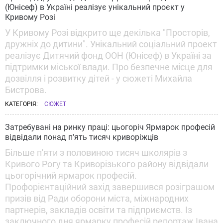
(Юнісеф) в Україні реалізує унікальний проєкт у
Кривому Розі
У Кривому Розі відкрито ще декілька "Просторів,
дружніх до дитини". Унікальний соціальний проект
реалізує Дитячий фонд ООН (Юнісеф) в Україні за
підтримки міської влади. Про безпечне місце для
дозвілля і розвитку дітей - у сюжеті Михайла
Бистрова.
КАТЕГОРІЯ:
СЮЖЕТ
Затребувані на ринку праці: цьогоріч Ярмарок професій
відвідали понад п'ять тисяч криворіжців
Більше п'яти з половиною тисяч школярів з
Кривого Рогу та Криворізького району відвідали
цьогорічний ярмарок професій.
Профорієнтаційний захід завершився розіграшом
призів від Ради оборони міста, міжнародних
партнерів, закладів освіти та підприємств. Із
заключного дня ярмарку професій репортаж Івана