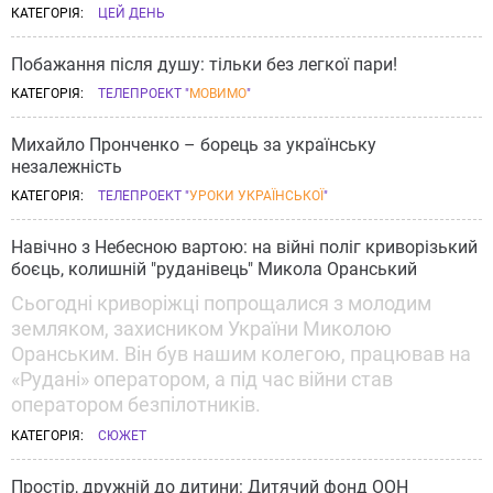
КАТЕГОРІЯ:
ЦЕЙ ДЕНЬ
Побажання після душу: тільки без легкої пари!
КАТЕГОРІЯ:
ТЕЛЕПРОЕКТ "
МОВИМО
"
Михайло Пронченко – борець за українську
незалежність
КАТЕГОРІЯ:
ТЕЛЕПРОЕКТ "
УРОКИ УКРАЇНСЬКОЇ
"
Навічно з Небесною вартою: на війні поліг криворізький
боєць, колишній "руданівець" Микола Оранський
Сьогодні криворіжці попрощалися з молодим
земляком, захисником України Миколою
Оранським. Він був нашим колегою, працював на
«Рудані» оператором, а під час війни став
оператором безпілотників.
КАТЕГОРІЯ:
СЮЖЕТ
Простір, дружній до дитини: Дитячий фонд ООН