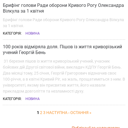
Брифінг голови Ради оборони Кривого Рогу Олександра
Вілкула за 1 квітня
Брифінг голови Ради оборони Кривого Рогу Олександра Вілкула
за 1 квітня.
КАТЕГОРІЯ:
НОВИНА
100 років відміряла доля. Пішов із життя криворізький
учений Георгій Бень
31 березня пішов із життя криворізький учений, учасник
бойових дій Другої світової війни, викладач КДПУ Георгій Бень.
Два місяці тому, 25 січня, Георгій Григорович відзначив своє
100-річчя, а в квітні Кривий Ріг, на жаль, прощатиметься з ним. В
університеті, якому він присвятив життя, його назвали
прикладом довголіття та незламності духу.
КАТЕГОРІЯ:
НОВИНА
1
2
3
НАСТУПНА ›
ОСТАННЯ »