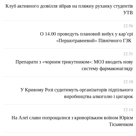
Клуб активного дозвілля зібрав на пляжну руханку студентів
УТВ
12:56
О 14.00 проведуть плановий вибух у кар’єрі
«Першотравневий» Північного ГЗК
12:31
Препарати з «чорним трикутником»: МОЗ вводить нову
систему фармаконагляду
12:18
У Кривому Розі судитимуть організаторів підпільного
виробництва алкоголю і цигарок
12:14
На Алеї слави попрощалися з криворізьким воїном Юрієм
Тісьменком