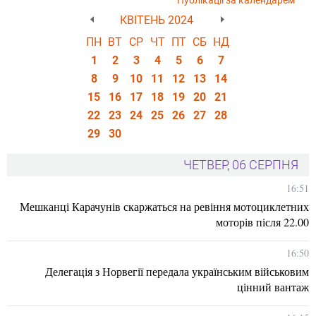
Публікації за календарем
КВІТЕНЬ 2024
ПН
ВТ
СР
ЧТ
ПТ
СБ
НД
1
2
3
4
5
6
7
8
9
10
11
12
13
14
15
16
17
18
19
20
21
22
23
24
25
26
27
28
29
30
ЧЕТВЕР, 06 СЕРПНЯ
16:51
Мешканці Карачунів скаржаться на ревіння мотоциклетних
моторів після 22.00
16:50
Делегація з Норвегії передала українським військовим
цінний вантаж