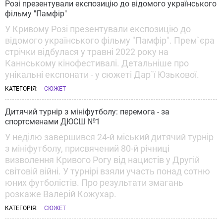
Розі презентували експозицію до відомого українського
фільму "Памфір"
У Кривому Розі презентували експозицію до
відомого українського фільму "Памфір". Прем`єра
стрічки відбулася у травні 2022 року на
Каннському кінофестивалі. Детальніше про
унікальні експонати - у сюжеті Дар`ї Юзькової.
КАТЕГОРІЯ:
СЮЖЕТ
Дитячий турнір з мініфутболу: перемога - за
спортсменами ДЮСШ №1
У неділю завершився 24-й міський дитячий турнір
з мініфутболу, присвячений 80-й річниці
визволення Кривого Рогу від нацистів у Другій
світовій війні. У турнірі взяли участь понад сотню
юних футболістів. Про результати змагань
розкаже Валерій Кожухар.
КАТЕГОРІЯ:
СЮЖЕТ