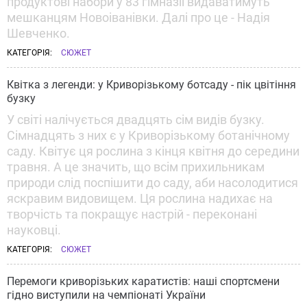
продуктові набори у 83 гімназії видаватимуть
мешканцям Новоіванівки. Далі про це - Надія
Шевченко.
КАТЕГОРІЯ:
СЮЖЕТ
Квітка з легенди: у Криворізькому ботсаду - пік цвітіння
бузку
У світі налічується двадцять сім видів бузку.
Сімнадцять з них є у Криворізькому ботанічному
саду. Квітує ця рослина з кінця квітня до середини
травня. А це значить, що всім прихильникам
природи слід поспішити до саду, аби насолодитися
яскравим видовищем. Ця рослина надихає на
творчість та покращує настрій - переконані
науковці.
КАТЕГОРІЯ:
СЮЖЕТ
Перемоги криворізьких каратистів: наші спортсмени
гідно виступили на чемпіонаті України