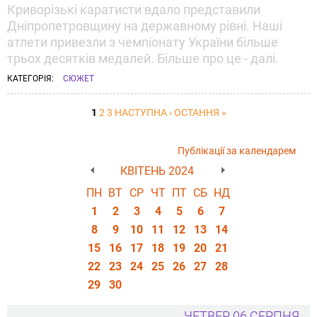
Криворізькі каратисти вдало представили
Дніпропетровщину на державному рівні. Наші
атлети привезли з чемпіонату України більше
трьох десятків медалей. Більше про це - далі.
КАТЕГОРІЯ:
СЮЖЕТ
1
2
3
НАСТУПНА ›
ОСТАННЯ »
Публікації за календарем
КВІТЕНЬ 2024
ПН
ВТ
СР
ЧТ
ПТ
СБ
НД
1
2
3
4
5
6
7
8
9
10
11
12
13
14
15
16
17
18
19
20
21
22
23
24
25
26
27
28
29
30
ЧЕТВЕР, 06 СЕРПНЯ