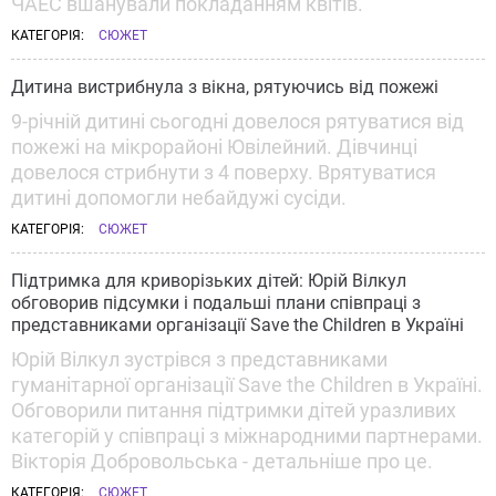
ЧАЕС вшанували покладанням квітів.
КАТЕГОРІЯ:
СЮЖЕТ
Дитина вистрибнула з вікна, рятуючись від пожежі
9-річній дитині сьогодні довелося рятуватися від
пожежі на мікрорайоні Ювілейний. Дівчинці
довелося стрибнути з 4 поверху. Врятуватися
дитині допомогли небайдужі сусіди.
КАТЕГОРІЯ:
СЮЖЕТ
Підтримка для криворізьких дітей: Юрій Вілкул
обговорив підсумки і подальші плани співпраці з
представниками організації Save the Children в Україні
Юрій Вілкул зустрівся з представниками
гуманітарної організації Save the Children в Україні.
Обговорили питання підтримки дітей уразливих
категорій у співпраці з міжнародними партнерами.
Вікторія Добровольська - детальніше про це.
КАТЕГОРІЯ:
СЮЖЕТ