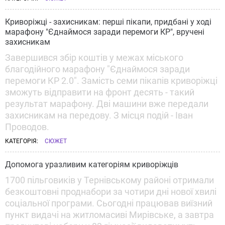
Криворіжці - захисникам: перші пікапи, придбані у ході
марафону "Єднаймося заради перемоги КР", вручені
захисникам
Завершився збір коштів у межах міського
благодійного марафону "Єднаймося заради
перемоги КР 2.0". Замість семи пікапів криворіжці
зможуть відправити на фронт десять - такий
результат марафону. Дві машини вже передали
захисникам на передову. З місця подій - Іван
Проводов.
КАТЕГОРІЯ:
СЮЖЕТ
Допомога уразливим категоріям криворіжців
1700 пільговиків у Тернівському районі отримали
безкоштовні проднабори за чотири дні нової хвилі
соціальної програми. Сьогодні працював виїзний
пункт видачі на житломасиві Мирівське, а завтра