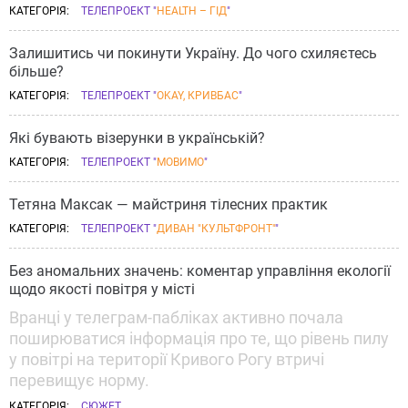
КАТЕГОРІЯ:
ТЕЛЕПРОЕКТ "
HEALTH – ГІД
"
Залишитись чи покинути Україну. До чого схиляєтесь
більше?
КАТЕГОРІЯ:
ТЕЛЕПРОЕКТ "
OKAY, КРИВБАС
"
Які бувають візерунки в українській?
КАТЕГОРІЯ:
ТЕЛЕПРОЕКТ "
МОВИМО
"
Тетяна Максак — майстриня тілесних практик
КАТЕГОРІЯ:
ТЕЛЕПРОЕКТ "
ДИВАН "КУЛЬТФРОНТ"
"
Без аномальних значень: коментар управління екології
щодо якості повітря у місті
Вранці у телеграм-пабліках активно почала
поширюватися інформація про те, що рівень пилу
у повітрі на території Кривого Рогу втричі
перевищує норму.
КАТЕГОРІЯ:
СЮЖЕТ