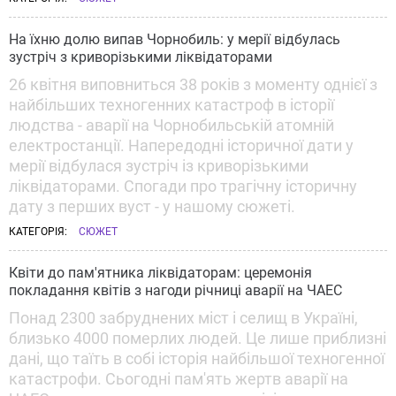
На їхню долю випав Чорнобиль: у мерії відбулась
зустріч з криворізькими ліквідаторами
26 квітня виповниться 38 років з моменту однієї з
найбільших техногенних катастроф в історії
людства - аварії на Чорнобильській атомній
електростанції. Напередодні історичної дати у
мерії відбулася зустріч із криворізькими
ліквідаторами. Спогади про трагічну історичну
дату з перших вуст - у нашому сюжеті.
КАТЕГОРІЯ:
СЮЖЕТ
Квіти до пам'ятника ліквідаторам: церемонія
покладання квітів з нагоди річниці аварії на ЧАЕС
Понад 2300 забруднених міст і селищ в Україні,
близько 4000 померлих людей. Це лише приблизні
дані, що таїть в собі історія найбільшої техногенної
катастрофи. Сьогодні пам'ять жертв аварії на