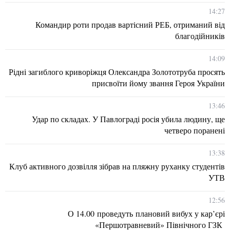
14:27
Командир роти продав вартісний РЕБ, отриманий від
благодійників
14:09
Рідні загиблого криворіжця Олександра Золототруба просять
присвоїти йому звання Героя України
13:46
Удар по складах. У Павлограді росія убила людину, ще
четверо поранені
13:38
Клуб активного дозвілля зібрав на пляжну руханку студентів
УТВ
12:56
О 14.00 проведуть плановий вибух у кар’єрі
«Першотравневий» Північного ГЗК