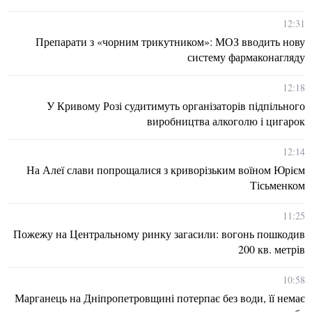
12:31
Препарати з «чорним трикутником»: МОЗ вводить нову
систему фармаконагляду
12:18
У Кривому Розі судитимуть організаторів підпільного
виробництва алкоголю і цигарок
12:14
На Алеї слави попрощалися з криворізьким воїном Юрієм
Тісьменком
11:25
Пожежу на Центральному ринку загасили: вогонь пошкодив
200 кв. метрів
10:58
Марганець на Дніпропетровщині потерпає без води, її немає