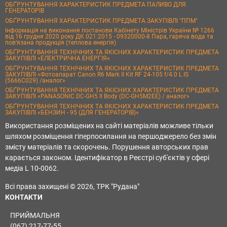
ОБҐРУНТУВАННЯ ХАРАКТЕРИСТИК ПРЕДМЕТА ПАЛИВО ДЛЯ
ГЕНЕРАТОРІВ
ОБҐРУНТУВАННЯ ХАРАКТЕРИСТИК ПРЕДМЕТА ЗАКУПІВЛІ "ППМ"
Інформація на виконання постанови Кабінету Міністрів України № 1266
від 16 грудня 2020 року ДК 021:2015 - 09320000-8 Пара, гаряча вода та
пов’язана продукція (теплова енергія)
ОБҐРУНТУВАННЯ ТЕХНІЧНИХ ТА ЯКІСНИХ ХАРАКТЕРИСТИК ПРЕДМЕТА
ЗАКУПІВЛІ «ЕЛЕКТРИЧНА ЕНЕРГІЯ»
ОБҐРУНТУВАННЯ ТЕХНІЧНИХ ТА ЯКІСНИХ ХАРАКТЕРИСТИК ПРЕДМЕТА
ЗАКУПІВЛІ «Фотоапарат Canon R6 Mark II Kit RF 24-105 f/4.0 L IS
(5666C029) /аналог»
ОБҐРУНТУВАННЯ ТЕХНІЧНИХ ТА ЯКІСНИХ ХАРАКТЕРИСТИК ПРЕДМЕТА
ЗАКУПІВЛІ «PANASONIC DC-GH5 II Body (DC-GH5M2EE) / аналог»
ОБҐРУНТУВАННЯ ТЕХНІЧНИХ ТА ЯКІСНИХ ХАРАКТЕРИСТИК ПРЕДМЕТА
ЗАКУПІВЛІ «БЕНЗИН - 95 (ДЛЯ ГЕНЕРАТОРІВ)»
Використання розміщених на сайті матеріалів можливе тільки
шляхом розміщення гіперпосилання на першоджерело без змін
змісту матеріалів та скорочень. Порушення авторських прав
карається законом. Ідентифікатор в Реєстрі суб'єктів у сфері
медіа L 10-0062.
Всі права захищені © 2026, ТРК "Рудана"
КОНТАКТИ
ПРИЙМАЛЬНЯ
(067) 217-77-55